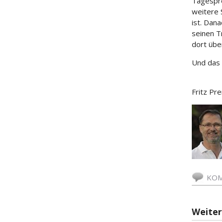
Tagesprei
weitere 
ist. Dana
seinen T
dort übe
Und das 
Fritz Pr
KOM
Weite