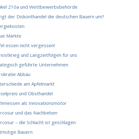
tikel 210a und Wettbewerbsbehörde
ingt der Diskonthandel die deutschen Bauern um?
ergiekosten
ue Märkte
fel essen nicht vergessen!
hostkrieg und Langzeitfolgen für uns
rategisch geführte Unternehmen
rokratie Abbau
terschiede am Apfelmarkt
eselpreis und Obsthandel
chmessen als Innovationsmotor
rcosur und das Nachbeben
cosur – die Schlacht ist geschlagen
tmütige Bauern