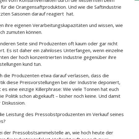
gen vom Konsumverhalten durch die Missernten beim
 für die Orangensaftproduktion. Und wie die Saftindustrie
etzten Saisonen darauf reagiert hat.
en ihre eigenen Verarbeitungskapazitäten und wissen, wie
 sich zumuten können.
anderen Seite sind Produzenten oft kaum oder gar nicht
ert. Es ist daher ein zahnloses Unterfangen, wenn einzelne
ten der hoch konzentrierten Industrie gegenüber ihre
stellungen kund tun.
h die Produzenten etwa darauf verlassen, dass die
itik diese Preisvorstellungen bei der Industrie deponiert,
t es eine einzige Killerphrase: Wie viele Tonnen hat euch
ie Politik schon abgekauft – bisher noch keine. Und damit
 Diskussion.
die Leistung des Pressobstproduzenten im Verkauf seines
es?
bei der Pressobstsammelstelle an, wie hoch heute der