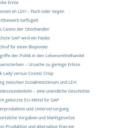
arke Ernte
tionen im LEH – Fluch oder Segen
ttbewerb beflügelt
s Casino der Obsthändler
chste GAP wird ein Fiasko
hruf für einen Biopionier
griffe der Politik in den Lebensmittelhandel
uernsterben – Ursache zu geringe Erlöse
nk Lady versus Cosmic Crisp
ieg zwischen Sozialministerium und LEH
ndesstundenlohn – eine unendliche Geschichte
ark gekürzte EU-Mittel für GAP
erproduktion und Unterversorgung
setzliche Vorgaben und Marktgesetze
st-Produktion und alternative Energie