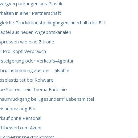
nwegverpackungen aus Plastik
halten in einer Partnerschaft
gleiche Produktionsbedingungen innerhalb der EU
oäpfel aus neuen Angebotskanälen
spressen wie eine Zitrone
r Pro-Kopf-Verbrauch
rsteigerung oder Verkaufs-Agentur
fbruchstimmung aus der Talsohle
iselastizität bei Rohware
ue Sorten – ein Thema Ende nie
nsumrückgang bei „gesundem“ Lebensmittel
eisanpassung Bio
rkauf ohne Personal
ttbewerb um Azubi
r Arbeitsinspektor kommt