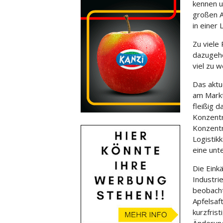
kennen u
großen A
in einer
Zu viele
dazugehö
viel zu w
Das aktue
am Markt 
fleißig 
Konzentr
Konzentr
Logistik
eine unt
Die Einkä
Industri
beobacht
Apfelsaft
kurzfris