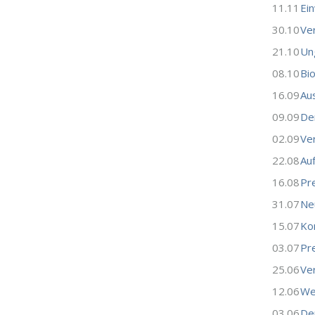
11.11
Ei
30.10
Ver
21.10
Un
08.10
Bi
16.09
Au
09.09
De
02.09
Ve
22.08
Au
16.08
Pre
31.07
Ne
15.07
Ko
03.07
Pr
25.06
Ve
12.06
We
03.06
De