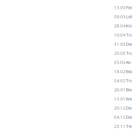
15.05
Fö
09.05
Lo
28.04
Kri
10.04
Tr
31.03
Die
20.03
Tru
05.03
An
18.02
Bi
04.02
Tr
20.01
Bi
13.01
Wer
20.12
Der
04.12
Die
23.11
Te