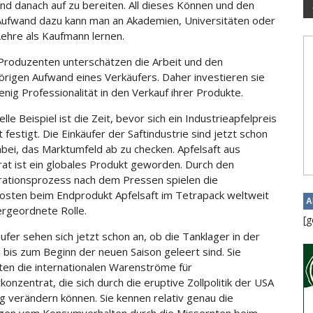
nd danach auf zu bereiten. All dieses Können und den
ufwand dazu kann man an Akademien, Universitäten oder
 Lehre als Kaufmann lernen.
 Produzenten unterschätzen die Arbeit und den
rigen Aufwand eines Verkäufers. Daher investieren sie
enig Professionalität in den Verkauf ihrer Produkte.
lle Beispiel ist die Zeit, bevor sich ein Industrieapfelpreis
festigt. Die Einkäufer der Saftindustrie sind jetzt schon
dabei, das Marktumfeld ab zu checken. Apfelsaft aus
at ist ein globales Produkt geworden. Durch den
ationsprozess nach dem Pressen spielen die
kosten beim Endprodukt Apfelsaft im Tetrapack weltweit
A
ergeordnete Rolle.
[g
ufer sehen sich jetzt schon an, ob die Tanklager in der
e bis zum Beginn der neuen Saison geleert sind. Sie
en die internationalen Warenströme für
konzentrat, die sich durch die eruptive Zollpolitik der USA
tig verändern können. Sie kennen relativ genau die