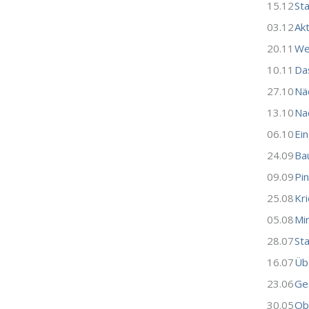
15.12
St
03.12
Ak
20.11
We
10.11
Da
27.10
Nä
13.10
Nac
06.10
Ein
24.09
Ba
09.09
Pi
25.08
Kr
05.08
Mi
28.07
St
16.07
Üb
23.06
Ge
30.05
Ob