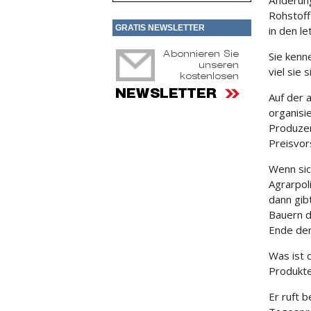
Änderun
Rohstoff
GRATIS NEWSLETTER
in den l
Sie kenn
viel sie
Auf der 
organisi
Produzen
Preisvor
Wenn sic
Agrarpol
dann gib
Bauern d
Ende der
Was ist 
Produkt
Er ruft 