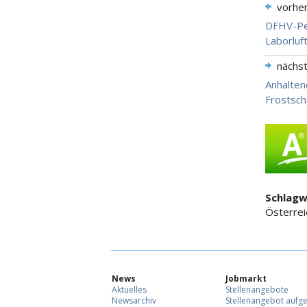
vorhe
DFHV-Pes
Laborluf
nächs
Anhalten
Frostsch
Schlagw
Österrei
News
Jobmarkt
Aktuelles
Stellenangebote
Newsarchiv
Stellenangebot aufg