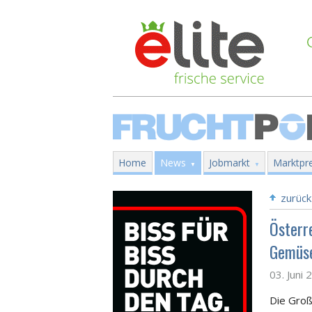
Home
News
Jobmarkt
Marktpre
zurück
Österr
Gemüse
03. Juni 
Die Groß