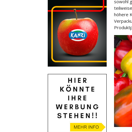
sowohl g
teilweis
höhere K
Verpacku
Produktp