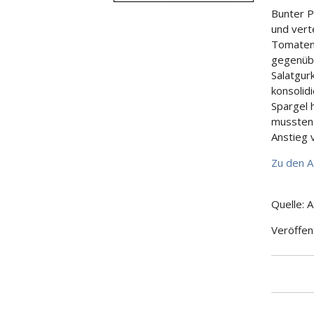
Bunter P
und vert
Tomaten 
gegenübe
Salatgur
konsolid
Spargel 
mussten 
Anstieg 
Zu den 
Quelle: 
Veröffen