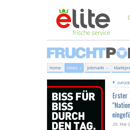
Home
News
Jobmarkt
Marktpre
zurück
Erster
"Natio
eingef
26. Mai 