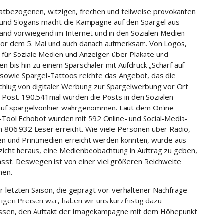
atbezogenen, witzigen, frechen und teilweise provokanten
und Slogans macht die Kampagne auf den Spargel aus
and vorwiegend im Internet und in den Sozialen Medien
vor dem 5. Mai und auch danach aufmerksam. Von Logos,
 für Soziale Medien und Anzeigen über Plakate und
en bis hin zu einem Sparschäler mit Aufdruck „Scharf auf
 sowie Spargel-Tattoos reichte das Angebot, das die
chlug von digitaler Werbung zur Spargelwerbung vor Ort
 Post. 190.541mal wurden die Posts in den Sozialen
uf spargelvonhier wahrgenommen. Laut dem Online-
-Tool Echobot wurden mit 592 Online- und Social-Media-
n 806.932 Leser erreicht. Wie viele Personen über Radio,
n und Printmedien erreicht werden konnten, wurde aus
icht heraus, eine Medienbeobachtung in Auftrag zu geben,
fasst. Deswegen ist von einer viel größeren Reichweite
hen.
r letzten Saison, die geprägt von verhaltener Nachfrage
rigen Preisen war, haben wir uns kurzfristig dazu
ossen, den Auftakt der Imagekampagne mit dem Höhepunkt