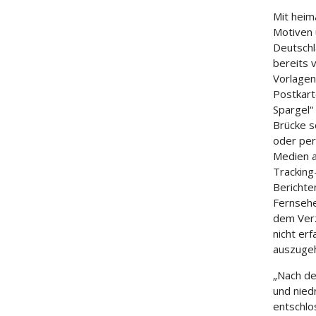
Mit heim
Motiven 
Deutschl
bereits 
Vorlagen
Postkart
Spargel“
Brücke s
oder per
Medien a
Tracking
Berichte
Fernsehe
dem Verz
nicht er
auszuge
„Nach de
und nied
entschl