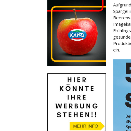
Aufgrund
Spargel 
Beerenve
Imagekam
Frühling
gesunde,
Produkti
ein.