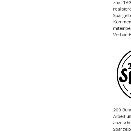
zum TAG
realisier
Spargelb
Kommend
miteinbe
Verbands
200 Bun
Arbeit u
anzuschr
Spargel