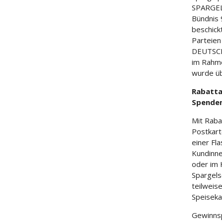
SPARGEL
Bündnis 
beschick
Parteien
DEUTSCH
im Rahme
wurde üb
Rabatta
Spenden
Mit Raba
Postkart
einer Fl
Kundinne
oder im 
Spargels
teilweis
Speiseka
Gewinnsp