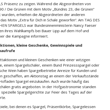
S Präsenz zu zeigen. Während die Abgeordneten von
90 / Die Grünen mit dem Motiv „Bündnis 23, die Grünen“
t wurden, erhielten die Abgeordneten der anderen
 das Motiv „Extra für Dich in Schale geworfen“. Am TAG DES
EN SPARGELS war Bundesinnenministerin Nancy Faeser
n ihres Wahlkampfs bei Bauer Lipp auf dem Hof und
er die Kampagne informiert.
ktionen, kleine Geschenke, Gewinnspiele und
aufrufe
ttaktionen und kleinen Geschenken wie einer witzigen
e, einem Spargelschäler, einem Bund Prinzessspargel oder
asche Wein haben Spargelbetriebe Anreize für Kunden und
n geschaffen, am Aktionstag an einem der Verkaufsstände
Hofladen Spargel einzukaufen. Auch wurde häufig das
chälen gratis angeboten. In der Hofgastronomie standen
e spezielle Spargelgerichte zur Feier des Tages auf der
rte.
iele, bei denen es Spargel, Präsentkörbe, Spargelessen