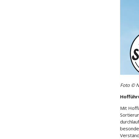
Foto © N
Hofführ
Mit Hoff
Sortierun
durchlau
besonder
Verständ