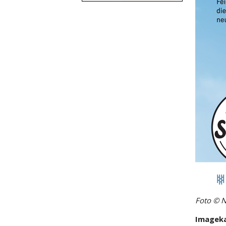
Foto © N
Imageka