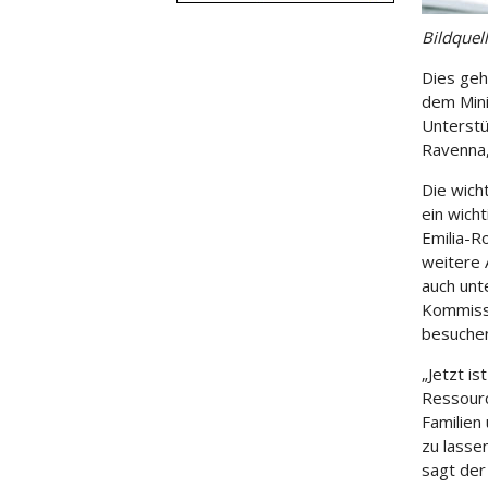
Bildquel
Dies geh
dem Mini
Unterst
Ravenna,
Die wich
ein wicht
Emilia-R
weitere 
auch unt
Kommissi
besuchen
„Jetzt i
Ressourc
Familien
zu lasse
sagt der 