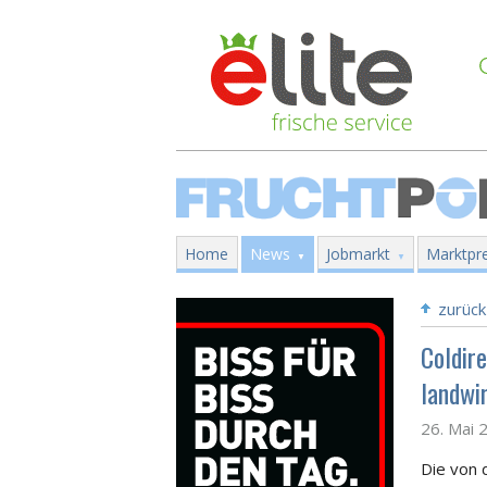
Home
News
Jobmarkt
Marktpre
zurück
Coldir
landwi
26. Mai 
Die von 