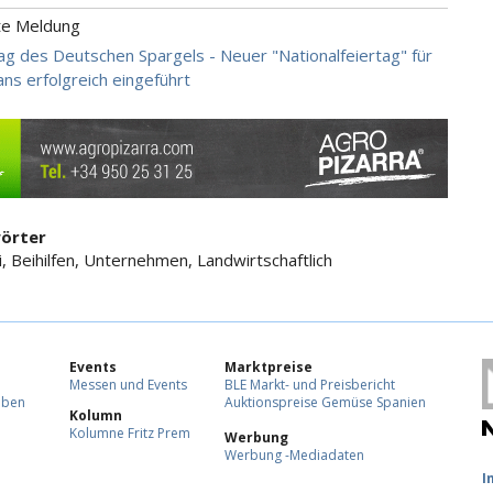
te Meldung
ag des Deutschen Spargels - Neuer "Nationalfeiertag" für
ans erfolgreich eingeführt
örter
i, Beihilfen, Unternehmen, Landwirtschaftlich
Events
Marktpreise
Messen und Events
BLE Markt- und Preisbericht
eben
Auktionspreise Gemüse Spanien
Kolumn
Kolumne Fritz Prem
Werbung
Werbung -Mediadaten
F
I