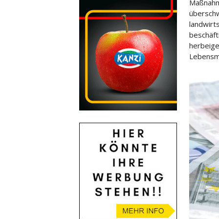
Maßnahm
übersch
landwirt
beschäft
herbeige
Lebensmi