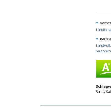
vorhe
Ländersp
nächs
Landvolk 
Saisonkr
Schlagw
Salat, Sa