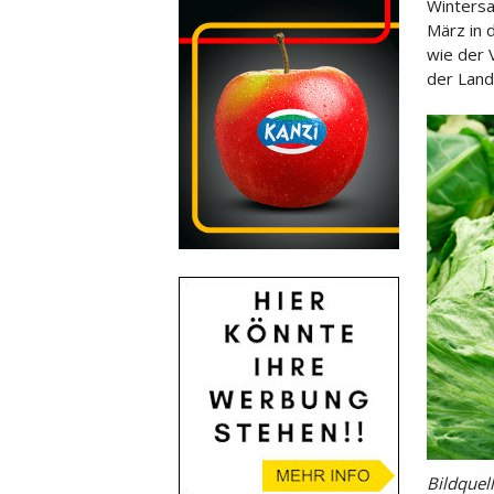
Wintersa
März in d
wie
der 
der Land
Bildquel