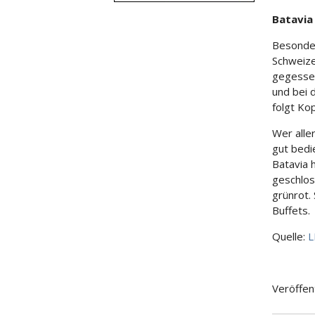
Batavia
Besonder
Schweize
gegessen
und bei 
folgt Kop
Wer alle
gut bedi
Batavia h
geschlos
grünrot.
Buffets.
Quelle:
L
Veröffen