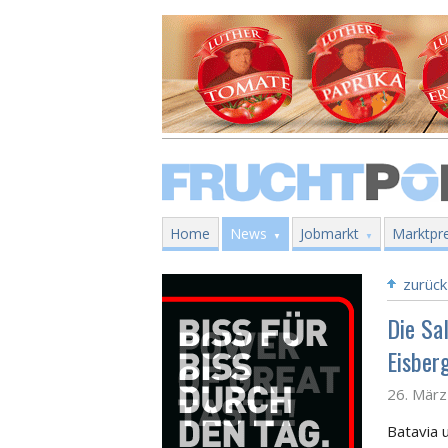
Home
News
Jobmarkt
Marktpre
zurück
Die Sa
Eisber
26. Mär
Batavia 