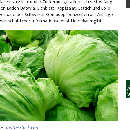
laten Nüsslisalat und Zuckerhut gesellen sich seit Anfang
en Läden Batavia, Eichblatt, Kopfsalat, Lattich und Lollo,
Verband der Schweizer Gemüseproduzenten auf Anfrage
wirtschaftlicher Informationsdienst Lid bekanntgibt.
le:
Shutterstock.com