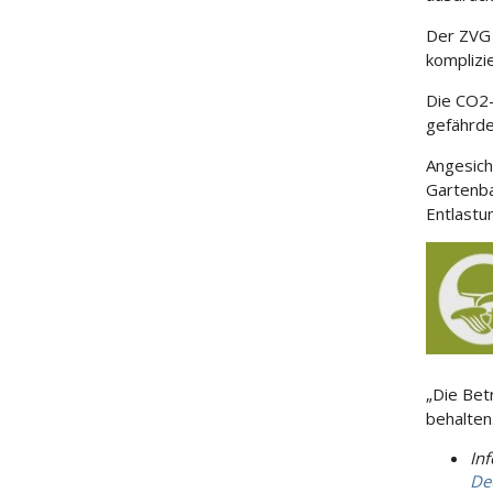
Der ZVG 
komplizi
Die CO2
gefährde
Angesich
Gartenba
Entlastu
„Die Bet
behalten
In
De