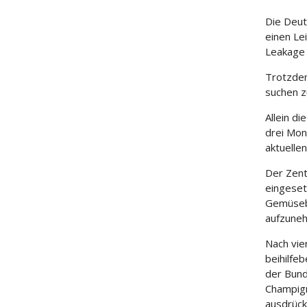
Die Deut
einen Le
Leakage 
Trotzdem
suchen z
Allein d
drei Mon
aktuellen
Der Zent
eingeset
Gemüseb
aufzune
Nach vie
beihilfe
der Bun
Champign
ausdrückl