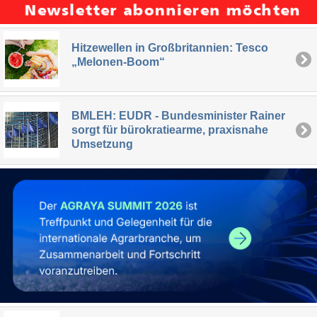
Hitzewellen in Großbritannien: Tesco
„Melonen-Boom“
BMLEH: EUDR - Bundesminister Rainer
sorgt für bürokratiearme, praxisnahe
Umsetzung