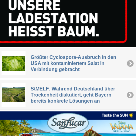
Größter Cyclospora-Ausbruch in den
USA mit kontaminiertem Salat in
Verbindung gebracht
StMELF: Während Deutschland über
Trockenheit diskutiert, geht Bayern
bereits konkrete Lösungen an