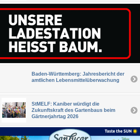
Baden-Württemberg: Jahresbericht der
amtlichen Lebensmittelüberwachung
StMELF: Kaniber würdigt die
Zukunftskraft des Gartenbaus beim
Gärtnerjahrtag 2026