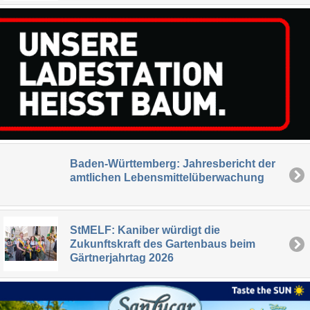
Baden-Württemberg: Jahresbericht der
amtlichen Lebensmittelüberwachung
StMELF: Kaniber würdigt die
Zukunftskraft des Gartenbaus beim
Gärtnerjahrtag 2026