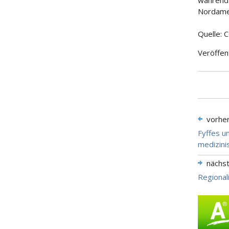
während 
Nordamer
Quelle: 
Veröffen
vorhe
Fyffes u
medizini
nächs
Regionali