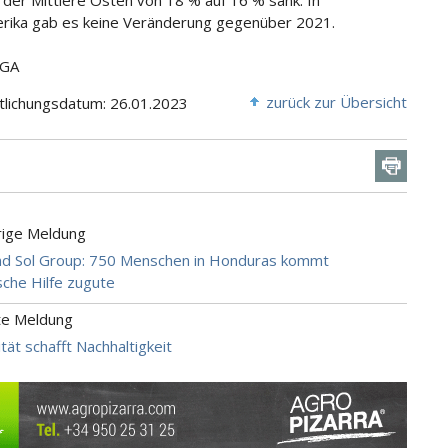
der Mittlere Osten von 18 % auf 16 % sank. In
ika gab es keine Veränderung gegenüber 2021.
CGA
zurück zur Übersicht
tlichungsdatum: 26.01.2023
rige Meldung
nd Sol Group: 750 Menschen in Honduras kommt
sche Hilfe zugute
te Meldung
tät schafft Nachhaltigkeit