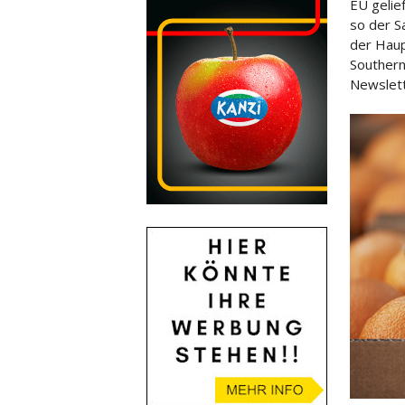
EU gelie
so der S
der Haup
Southern
Newslett