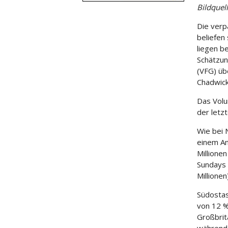
Bildquel
Die verp
beliefen 
liegen b
Schätzun
(VFG) üb
Chadwick 
Das Volu
der letzt
Wie bei 
einem An
Millione
Sundays 
Millionen
Südostas
von 12 %
Großbrit