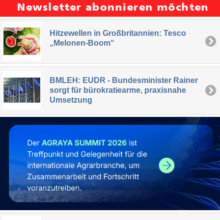
Hitzewellen in Großbritannien: Tesco
„Melonen-Boom“
BMLEH: EUDR - Bundesminister Rainer
sorgt für bürokratiearme, praxisnahe
Umsetzung