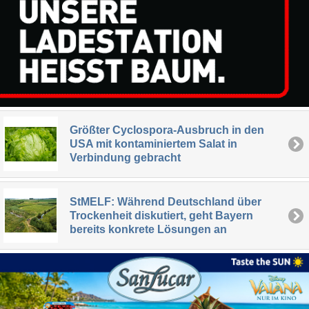
Größter Cyclospora-Ausbruch in den
USA mit kontaminiertem Salat in
Verbindung gebracht
StMELF: Während Deutschland über
Trockenheit diskutiert, geht Bayern
bereits konkrete Lösungen an