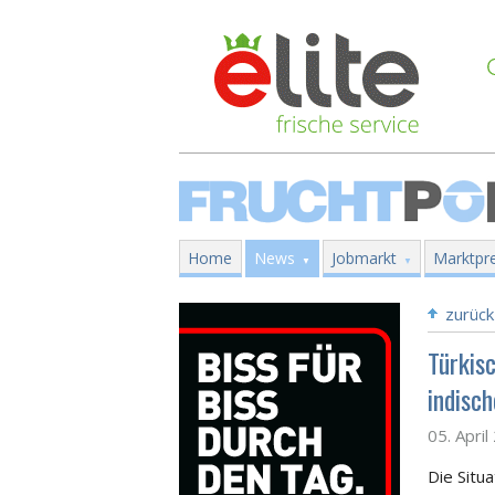
Home
News
Jobmarkt
Marktpre
zurück
Türkisc
indisc
05. Apri
Die Situa