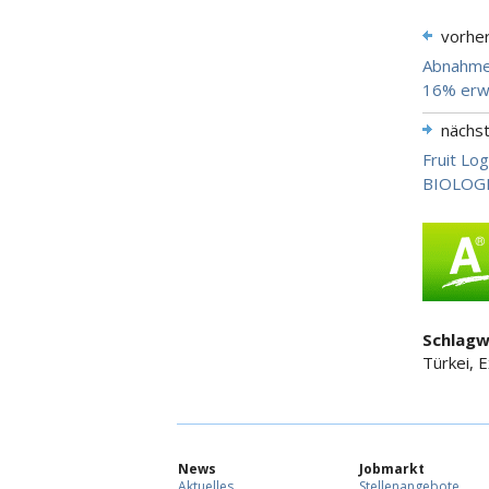
vorhe
Abnahme 
16% erw
nächs
Fruit Log
BIOLOGI
Schlagw
Türkei, E
News
Jobmarkt
Aktuelles
Stellenangebote