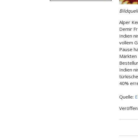
Bildquel
Alper Ke
Demir Fr
Indien n
vollem Ga
Pause ha
Märkten 
Bestellu
Indien n
türkisch
40% erre
Quelle:
E
Veröffen