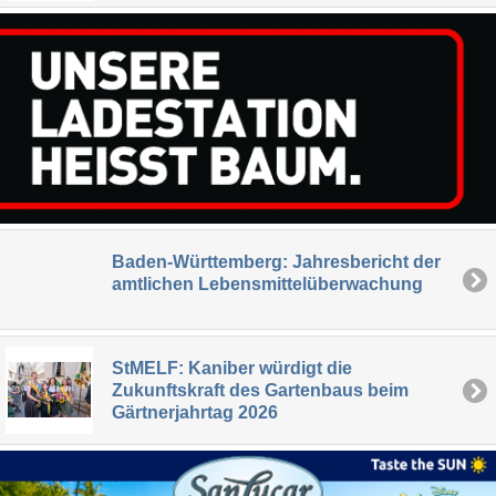
Baden-Württemberg: Jahresbericht der
amtlichen Lebensmittelüberwachung
StMELF: Kaniber würdigt die
Zukunftskraft des Gartenbaus beim
Gärtnerjahrtag 2026