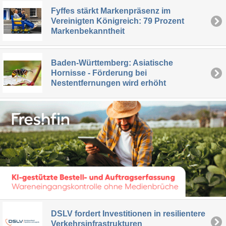
Fyffes stärkt Markenpräsenz im
Vereinigten Königreich: 79 Prozent
Markenbekanntheit
Baden-Württemberg: Asiatische
Hornisse - Förderung bei
Nestentfernungen wird erhöht
DSLV fordert Investitionen in resilientere
Verkehrsinfrastrukturen