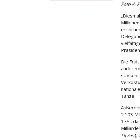
Foto © 
„Diesmal
Millione
erreiche
Delegati
vielfält
Präsiden
Die Frui
anderem 
stärken.
Verkostu
national
Tänze.
Außerdem
2.103 Mi
17%, dan
Milliard
+9,4%), 