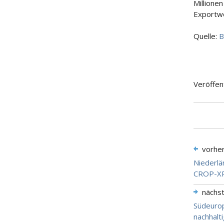
Millione
Exportwe
Quelle:
B
Veröffen
vorhe
Niederlän
CROP-XR 
nächs
Südeurop
nachhalt