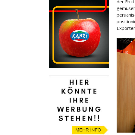
der Frui
gemüseha
peruanis
position
Exporten