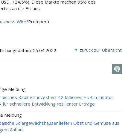
n USD, +24,5%). Diese Märkte machen 95% des
rtes an die EU aus.
usiness Wire
/Promperú
zurück zur Übersicht
tlichungsdatum: 25.04.2022
rige Meldung
disches Kabinett investiert 42 Millionen EUR in Institut
für schnellere Entwicklung resilienter Erträge
te Meldung
äische Solargewächshäuser liefern Obst und Gemüse aus
igem Anbau