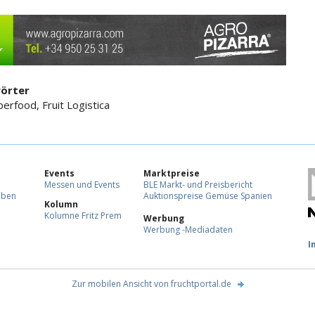
örter
perfood, Fruit Logistica
Events
Marktpreise
Messen und Events
BLE Markt- und Preisbericht
eben
Auktionspreise Gemüse Spanien
Kolumn
Kolumne Fritz Prem
Werbung
Werbung -Mediadaten
F
I
Zur mobilen Ansicht von fruchtportal.de