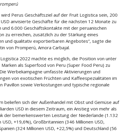
Promperú
 wird Perus Geschäftsziel auf der Fruit Logistica sein, 200
n USD anvisierte Geschäfte für die nächsten 12 Monate zu
n und 6.000 Geschäftskontakte mit der peruanischen
on zu erreichen, zusätzlich zu der Stärkung eines
igen und qualitativ exportierbaren Angebotes“, sagte die
tin von Promperú, Amora Carbajal.
t Logistica 2022 machte es möglich, die Position von unter
Marken als Superfood von Peru (Super Food Peru) zu
 Die Werbekampagne umfasste Aktivierungen und
ngen von exotischen Früchten und Kaffeespezialitäten im
en Pavillon sowie Verkostungen und typische regionale
 beliefen sich der Außenhandel mit Obst und Gemüse auf
lliarden USD in diesem Zeitraum, ein Anstieg von mehr als
k der bemerkenswerten Leistung der Niederlande (1.132
en USD, +19,6%), Großbritannien (346 Millionen USD,
Spanien (324 Millionen USD, +22,5%) und Deutschland (56