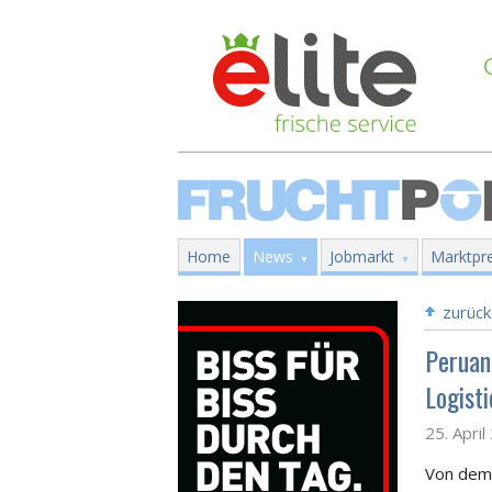
Home
News
Jobmarkt
Marktpre
zurück
Peruan
Logisti
25. Apri
Von dem 