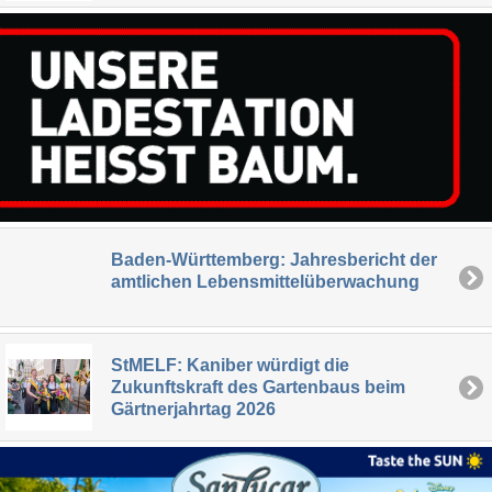
Baden-Württemberg: Jahresbericht der
amtlichen Lebensmittelüberwachung
StMELF: Kaniber würdigt die
Zukunftskraft des Gartenbaus beim
Gärtnerjahrtag 2026