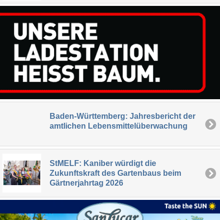
Baden-Württemberg: Jahresbericht der
amtlichen Lebensmittelüberwachung
StMELF: Kaniber würdigt die
Zukunftskraft des Gartenbaus beim
Gärtnerjahrtag 2026