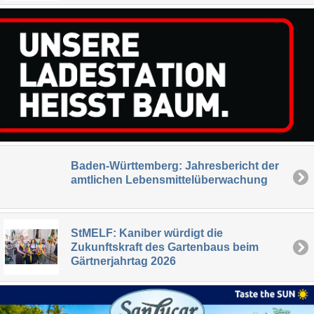
Baden-Württemberg: Jahresbericht der
amtlichen Lebensmittelüberwachung
StMELF: Kaniber würdigt die
Zukunftskraft des Gartenbaus beim
Gärtnerjahrtag 2026