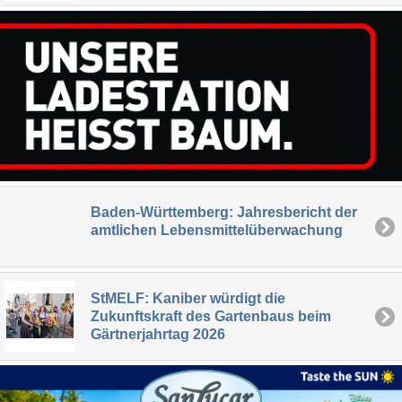
Baden-Württemberg: Jahresbericht der
amtlichen Lebensmittelüberwachung
StMELF: Kaniber würdigt die
Zukunftskraft des Gartenbaus beim
Gärtnerjahrtag 2026