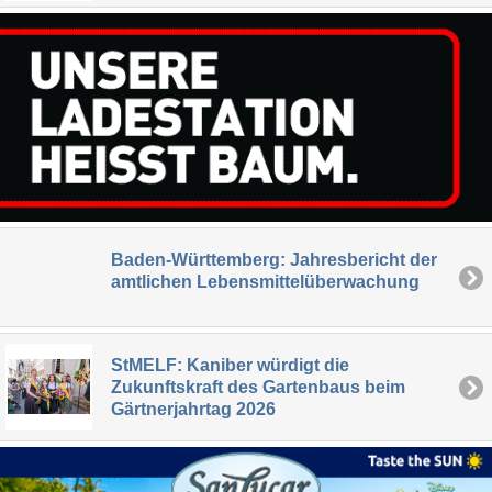
Baden-Württemberg: Jahresbericht der
amtlichen Lebensmittelüberwachung
StMELF: Kaniber würdigt die
Zukunftskraft des Gartenbaus beim
Gärtnerjahrtag 2026