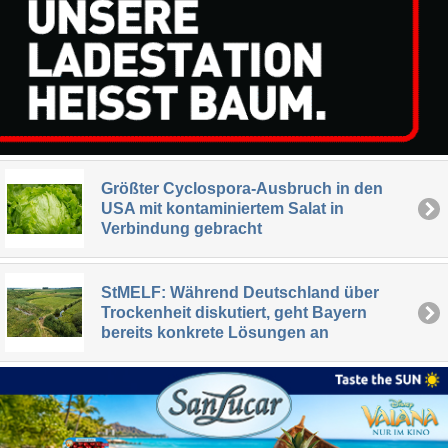
Größter Cyclospora-Ausbruch in den
USA mit kontaminiertem Salat in
Verbindung gebracht
StMELF: Während Deutschland über
Trockenheit diskutiert, geht Bayern
bereits konkrete Lösungen an