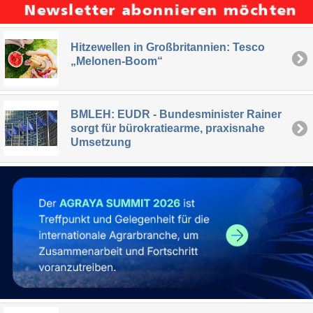
Hitzewellen in Großbritannien: Tesco
„Melonen-Boom“
BMLEH: EUDR - Bundesminister Rainer
sorgt für bürokratiearme, praxisnahe
Umsetzung