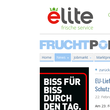
Home
News
Jobmarkt
Marktpre
zurück
EU-Lie
Schutz
22. Febr
Am 23. F