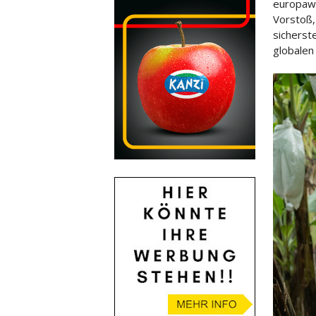
europawe
Vorstoß,
sicherst
globalen