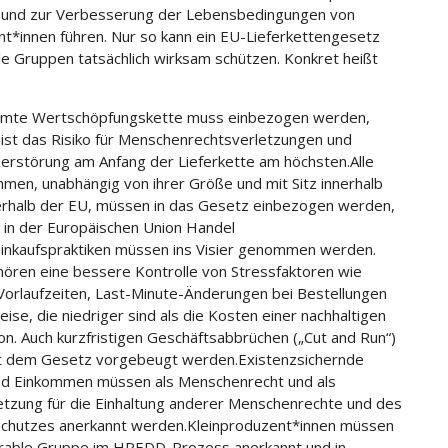
n und zur Verbesserung der Lebensbedingungen von
t*innen führen. Nur so kann ein EU-Lieferkettengesetz
le Gruppen tatsächlich wirksam schützen. Konkret heißt
amte Wertschöpfungskette muss einbezogen werden,
 ist das Risiko für Menschenrechtsverletzungen und
rstörung am Anfang der Lieferkette am höchsten.Alle
men, unabhängig von ihrer Größe und mit Sitz innerhalb
rhalb der EU, müssen in das Gesetz einbezogen werden,
 in der Europäischen Union Handel
Einkaufspraktiken müssen ins Visier genommen werden.
ören eine bessere Kontrolle von Stressfaktoren wie
Vorlaufzeiten, Last-Minute-Änderungen bei Bestellungen
ise, die niedriger sind als die Kosten einer nachhaltigen
on. Auch kurzfristigen Geschäftsabbrüchen („Cut and Run“)
t dem Gesetz vorgebeugt werden.Existenzsichernde
nd Einkommen müssen als Menschenrecht und als
tzung für die Einhaltung anderer Menschenrechte und des
chutzes anerkannt werden.Kleinproduzent*innen müssen
erable Gruppe im HREDD-Prozess anerkannt und in