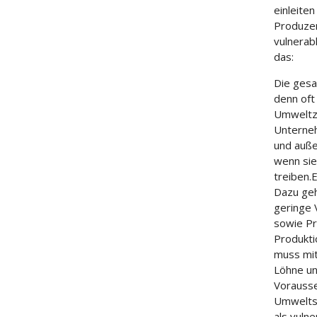
einleite
Produzen
vulnerab
das:
Die ges
denn oft
Umweltze
Unterneh
und auße
wenn sie
treiben.
Dazu geh
geringe 
sowie Pre
Produkti
muss mi
Löhne u
Vorausse
Umwelts
als vuln