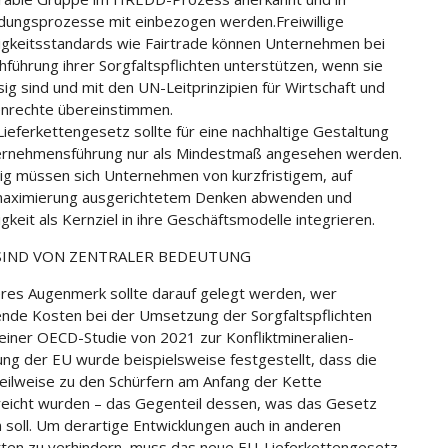
dungsprozesse mit einbezogen werden.Freiwillige
igkeitsstandards wie Fairtrade können Unternehmen bei
hführung ihrer Sorgfaltspflichten unterstützen, wenn sie
sig sind und mit den UN-Leitprinzipien für Wirtschaft und
nrechte übereinstimmen.
ieferkettengesetz sollte für eine nachhaltige Gestaltung
ernehmensführung nur als Mindestmaß angesehen werden.
tig müssen sich Unternehmen von kurzfristigem, auf
aximierung ausgerichtetem Denken abwenden und
gkeit als Kernziel in ihre Geschäftsmodelle integrieren.
 SIND VON ZENTRALER BEDEUTUNG
es Augenmerk sollte darauf gelegt werden, wer
nde Kosten bei der Umsetzung der Sorgfaltspflichten
n einer OECD-Studie von 2021 zur Konfliktmineralien-
ng der EU wurde beispielsweise festgestellt, dass die
eilweise zu den Schürfern am Anfang der Kette
eicht wurden – das Gegenteil dessen, was das Gesetz
 soll. Um derartige Entwicklungen auch in anderen
tten zu verhindern, muss das neue EU-Lieferkettengesetz