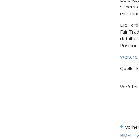
sicherst
entschäd
Die Ford
Fair Tra
detailli
Position
Weitere 
Quelle: 
Veröffen
vorhe
BMEL: "V