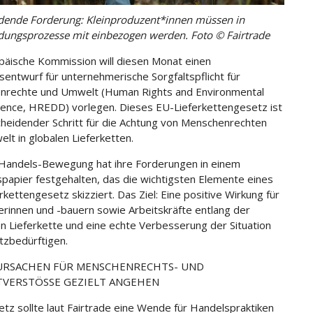
dende Forderung: Kleinproduzent*innen müssen in
dungsprozesse mit einbezogen werden. Foto © Fairtrade
päische Kommission will diesen Monat einen
entwurf für unternehmerische Sorgfaltspflicht für
nrechte und Umwelt (Human Rights and Environmental
gence, HREDD) vorlegen. Dieses EU-Lieferkettengesetz ist
cheidender Schritt für die Achtung von Menschenrechten
lt in globalen Lieferketten.
-Handels-Bewegung hat ihre Forderungen in einem
spapier festgehalten, das die wichtigsten Elemente eines
rkettengesetz skizziert. Das Ziel: Eine positive Wirkung für
erinnen und -bauern sowie Arbeitskräfte entlang der
 Lieferkette und eine echte Verbesserung der Situation
tzbedürftigen.
RSACHEN FÜR MENSCHENRECHTS- UND
VERSTÖSSE GEZIELT ANGEHEN
tz sollte laut Fairtrade eine Wende für Handelspraktiken