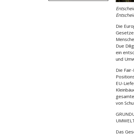
Entschei
Entschei
Die Euro
Gesetzes
Mensche
Due Dili
ein ents
und Umwe
Die Fair
Position
EU-Liefe
Kleinbäu
gesamten
von Schu
GRUNDU
UMWELT
Das Gese