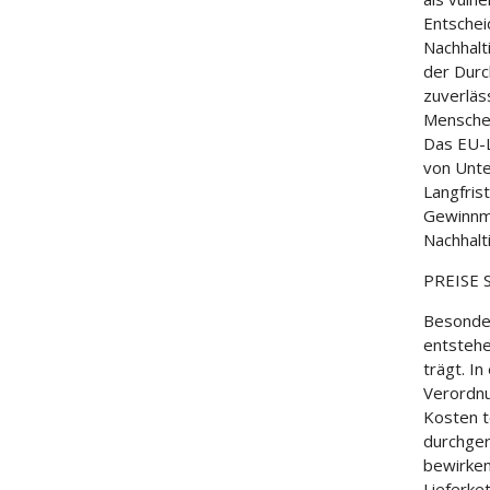
Entschei
Nachhalt
der Durc
zuverläs
Mensche
Das EU-L
von Unt
Langfris
Gewinnm
Nachhalti
PREISE
Besonder
entstehe
trägt. I
Verordnu
Kosten t
durchger
bewirken
Lieferke