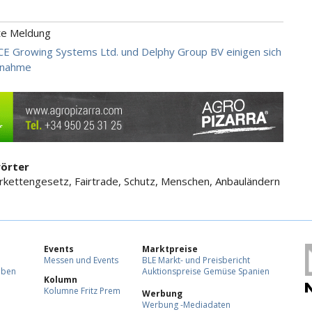
te Meldung
E Growing Systems Ltd. und Delphy Group BV einigen sich
rnahme
örter
rkettengesetz, Fairtrade, Schutz, Menschen, Anbauländern
Events
Marktpreise
Messen und Events
BLE Markt- und Preisbericht
eben
Auktionspreise Gemüse Spanien
Kolumn
Kolumne Fritz Prem
Werbung
Werbung -Mediadaten
F