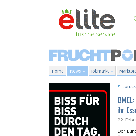
Home
News
Jobmarkt
Marktpre
zurück
BMEL: 
ihr Es
22. Febr
Der Bund