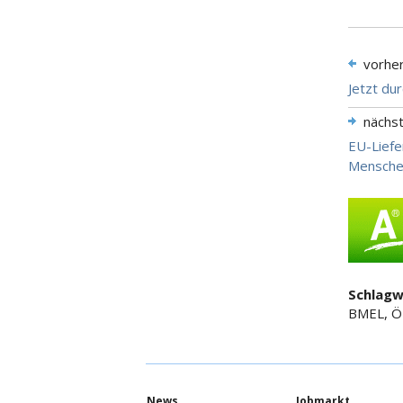
vorhe
Jetzt dur
nächs
EU-Liefe
Menschen
Schlagw
BMEL, Öz
News
Jobmarkt