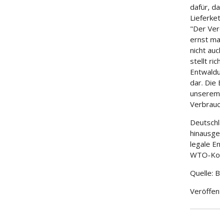
dafür, d
Lieferke
"Der Ver
ernst ma
nicht au
stellt r
Entwaldu
dar. Die
unserem 
Verbrauc
Deutschl
hinausge
legale E
WTO-Konf
Quelle: 
Veröffen