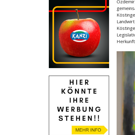
Özdemir,
gemeinsa
Köstinger
Landwirt
Köstinge
Legislat
Herkunft