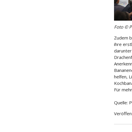
Foto © 
Zudem br
ihre ers
darunter
Drachenf
Anerkenn
Bananene
helfen, 
Kochbana
Für mehr
Quelle: 
Veröffen