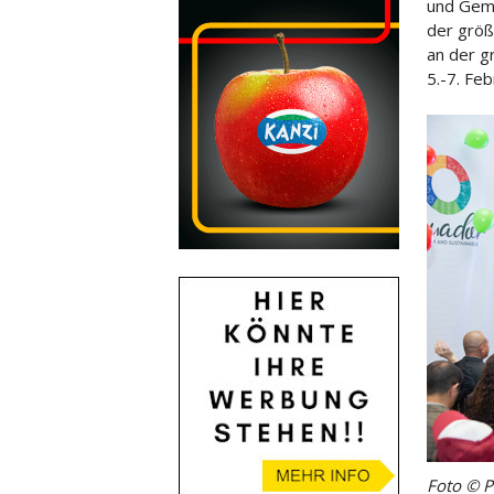
und Gemü
der größ
an der 
5.-7. Feb
Foto © 