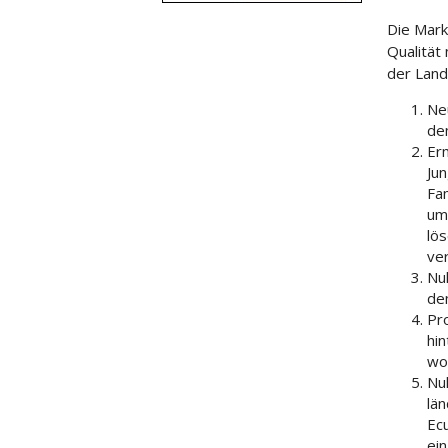
Die Mark
Qualität 
der Land
Ne
de
Erm
Ju
Fam
um
lö
ve
Nu
de
Pro
hi
wo
Nul
lä
Ecu
ei