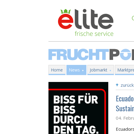
Home
News
Jobmarkt
Marktpre
zurück
Ecuado
Sustain
04. Febr
Ecuadors