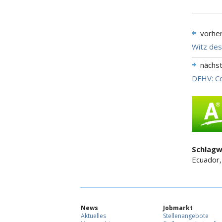
vorhe
Witz de
nächs
DFHV: Co
Schlagw
Ecuador,
News
Jobmarkt
Aktuelles
Stellenangebote