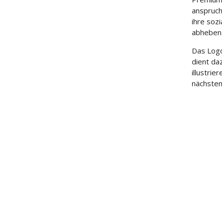
anspruch
ihre soz
abheben
Das Logo
dient da
illustrie
nächsten