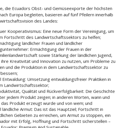
e, die Ecuadors Obst- und Gemüseexporte der höchsten
nach Europa begleiten, basieren auf fünf Pfeilern innerhalb
wirtschaftsvision des Landes:
uer Kooperativismus: Eine neue Form der Vereinigung, um
m Fortschritt des Landwirtschaftssektors zu helfen;
ächtigung ländlicher Frauen und ländlicher
ngunternehmer: Ermächtigung der Frauen in der
ilienlandwirtschaft sowie Stärkung der ländlichen Jugend,
 ihre Kreativität und Innovation zu nutzen, um Probleme zu
sen und die Produktion in dem Landwirtschaftssektor zu
rbessern;
ll Entwaldung: Umsetzung entwaldungsfreier Praktiken in
m Landwirtschaftssektor;
duktivität, Qualität und Rückverfolgbarkeit: Die Geschichte
nter jedem Produkt zeigen; in anderen Worten, wann und
 das Produkt erzeugt wurde und von wem; und
l ländliche Armut: Das ist das Hauptziel; Fortschritt in
ndlichen Gebieten zu erreichen, um Armut zu stoppen, ein
ador mit Erfolg, Hoffnung und Fortschritt sicherstellen –
n Ecuador: Premium And Sustainable