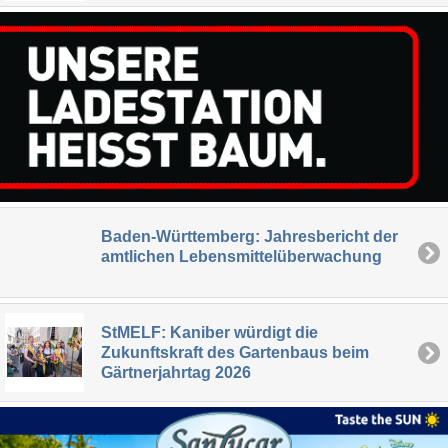
Baden-Württemberg: Jahresbericht der
amtlichen Lebensmittelüberwachung
StMELF: Kaniber würdigt die
Zukunftskraft des Gartenbaus beim
Gärtnerjahrtag 2026