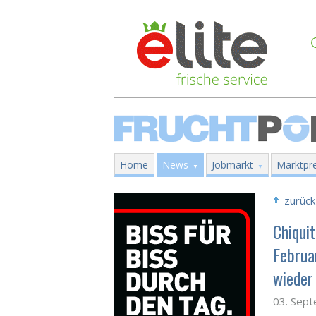
Home
News
Jobmarkt
Marktpre
zurück
Chiqui
Februa
wieder
03. Sep