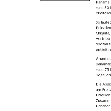
Panama s
rund 30 
einstelle
So laute
Präsiden
Chiquita
Vertrieb
spezialis
entließ 
Grund da
panamais
rund 75 
illegal er
Die Absi
am Freita
Brasilie
Zusammen
Bananense