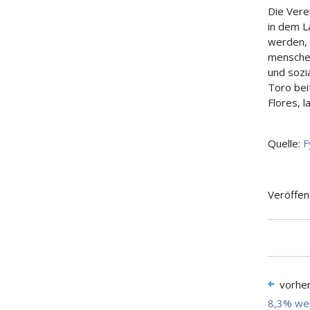
Die Vere
in dem L
werden, 
menschen
und sozi
Toro bei
Flores, l
Quelle:
F
Veröffen
vorhe
8,3% wen