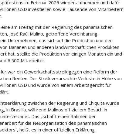
pätestens im Februar 2026 wieder aufnehmen und dafür
Millionen USD investieren sowie Tausende von Mitarbeitern
n.
t eine am Freitag mit der Regierung des panamaischen
ten, José Raúl Mulino, getroffene Vereinbarung.
, ein Unternehmen, das sich auf die Produktion und den
 von Bananen und anderen landwirtschaftlichen Produkten
iert hat, stellte die Produktion vor einigen Monaten ein und
rund 6.500 Mitarbeiter.
für war ein Gewerkschaftsstreik gegen eine Reform der
chen Renten. Der Streik verursachte Verluste in Höhe von
Millionen USD und wurde von einem Arbeitsgericht für
klärt.
chtserklärung zwischen der Regierung und Chiquita wurde
g, in Brasilia, während Mulinos offiziellem Besuch in
n unterzeichnet. Das „schafft einen Rahmen der
arbeit für die Neuorganisation des panamaischen
ktors“, heißt es in einer offiziellen Erklärung.