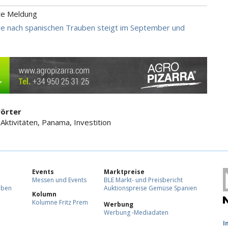
te Meldung
e nach spanischen Trauben steigt im September und
örter
 Aktivitäten, Panama, Investition
Events
Marktpreise
Messen und Events
BLE Markt- und Preisbericht
eben
Auktionspreise Gemüse Spanien
Kolumn
Kolumne Fritz Prem
Werbung
Werbung -Mediadaten
F
I