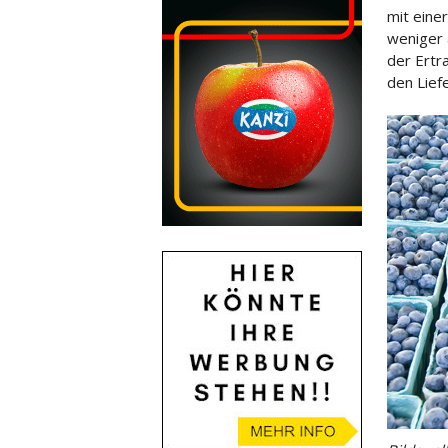
mit einer
weniger 
der Ertr
den Lief