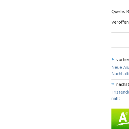
Quelle: 
Veröffen
vorhe
Neue Ana
Nachhalt
nächs
Fristend
naht