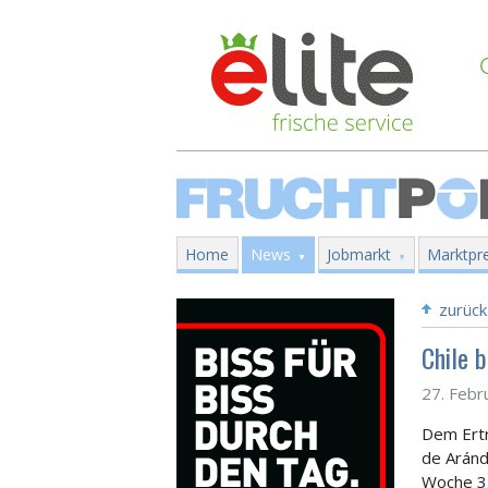
Home
News
Jobmarkt
Marktpre
zurück
Chile 
27. Febr
Dem Ertr
de Aránd
Woche 3.