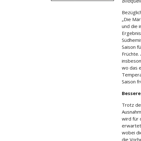
Bildquel
Bezüglic
„Die Mär
und die 
Ergebnis
Südhemis
Saison fü
Früchte.
insbeson
wo das e
Temperat
Saison f
Bessere
Trotz de
Ausnahme
wird für
erwartet
wobei di
die Vorh