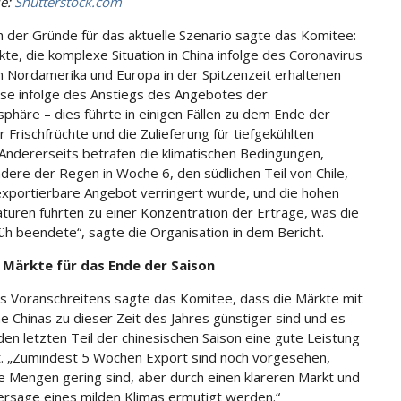
le:
Shutterstock.com
h der Gründe für das aktuelle Szenario sagte das Komitee:
kte, die komplexe Situation in China infolge des Coronavirus
in Nordamerika und Europa in der Spitzenzeit erhaltenen
se infolge des Anstiegs des Angebotes der
phäre – dies führte in einigen Fällen zu dem Ende der
r Frischfrüchte und die Zulieferung für tiefgekühlten
 Andererseits betrafen die klimatischen Bedingungen,
dere der Regen in Woche 6, den südlichen Teil von Chile,
xportierbare Angebot verringert wurde, und die hohen
uren führten zu einer Konzentration der Erträge, was die
rüh beendete“, sagte die Organisation in dem Bericht.
 Märkte für das Ende der Saison
s Voranschreitens sagte das Komitee, dass die Märkte mit
 Chinas zu dieser Zeit des Jahres günstiger sind und es
 den letzten Teil der chinesischen Saison eine gute Leistung
. „Zumindest 5 Wochen Export sind noch vorgesehen,
e Mengen gering sind, aber durch einen klareren Markt und
ersage eines milden Klimas ermutigt werden.“