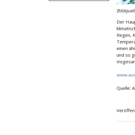
Bildquel
Der Haup
klimatis
Regen, K
Temperat
einen äh
und so gu
Insgesam
www.ava
Quelle: 
Veröffen