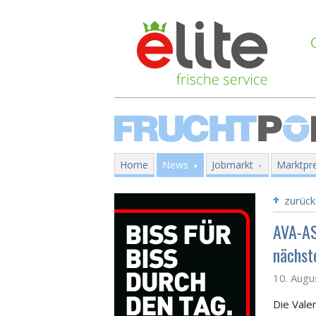
Home
News
Jobmarkt
Marktpre
zurück
AVA-AS
nächst
10. Augu
Die Vale