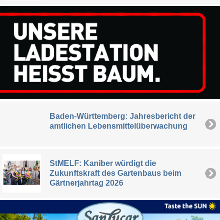
Baden-Württemberg: Jahresbericht der
amtlichen Lebensmittelüberwachung
StMELF: Kaniber würdigt die
Zukunftskraft des Gartenbaus beim
Gärtnerjahrtag 2026