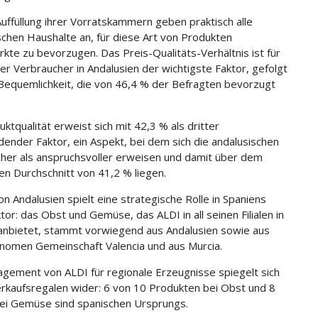
Auffüllung ihrer Vorratskammern geben praktisch alle
schen Haushalte an, für diese Art von Produkten
kte zu bevorzugen. Das Preis-Qualitäts-Verhältnis ist für
er Verbraucher in Andalusien der wichtigste Faktor, gefolgt
Bequemlichkeit, die von 46,4 % der Befragten bevorzugt
ktqualität erweist sich mit 42,3 % als dritter
dender Faktor, ein Aspekt, bei dem sich die andalusischen
her als anspruchsvoller erweisen und damit über dem
en Durchschnitt von 41,2 % liegen.
on Andalusien spielt eine strategische Rolle in Spaniens
tor: das Obst und Gemüse, das ALDI in all seinen Filialen in
anbietet, stammt vorwiegend aus Andalusien sowie aus
nomen Gemeinschaft Valencia und aus Murcia.
gement von ALDI für regionale Erzeugnisse spiegelt sich
erkaufsregalen wider: 6 von 10 Produkten bei Obst und 8
ei Gemüse sind spanischen Ursprungs.