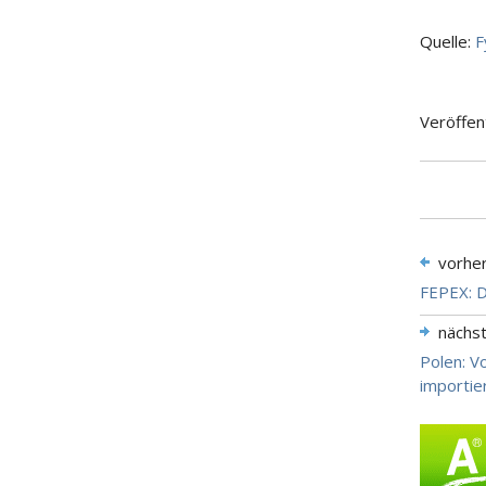
Quelle:
F
Veröffen
vorhe
FEPEX: D
nächs
Polen: V
importie