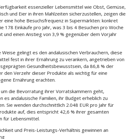
erfügbarkeit essenzieller Lebensmittel wie Obst, Gemüse,
Fisch und Eier in ihren Mahlzeiten sicherzustellen, zeigen die
er eine hohe Besuchsfrequenz in Supermärkten: konkret
sie 178 Einkäufe pro Jahr, was 3 bis 4 Besuchen pro Woche
ht und einen Anstieg von 3,9 % gegenüber dem Vorjahr
e Weise gelingt es den andalusischen Verbrauchern, diese
ttel fest in ihrer Ernährung zu verankern, angetrieben von
sgeprägten Gesundheitsbewusstsein, da 86,8 % der
er den Verzehr dieser Produkte als wichtig für eine
gene Ernährung erachten.
um die Bevorratung ihrer Vorratskammern geht,
n es andalusische Familien, ihr Budget erheblich zu
en. Sie wenden durchschnittlich 2.048 EUR pro Jahr für
Produkte auf, dies entspricht 42,6 % ihrer gesamten
 für Lebensmittel.
chkeit und Preis-Leistungs-Verhältnis gewinnen an
ng