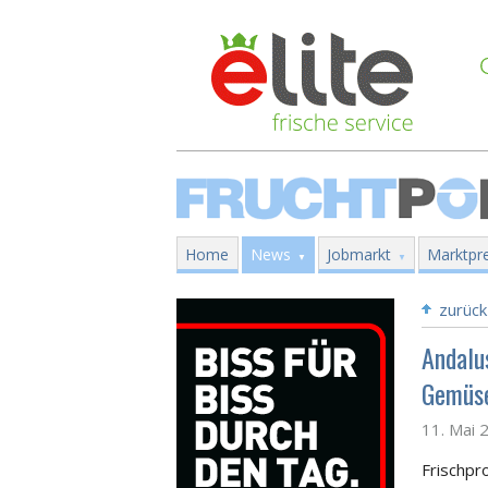
Home
News
Jobmarkt
Marktpre
zurück
Andalu
Gemüse
11. Mai 
Frischpro