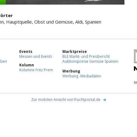
örter
en, Hauptquelle, Obst und Gemüse, Aldi, Spanien
Events
Marktpreise
Messen und Events
BLE Markt- und Preisbericht
eben
Auktionspreise Gemüse Spanien
Kolumn
Kolumne Fritz Prem
Werbung
Werbung -Mediadaten
F
I
Zur mobilen Ansicht von fruchtportal.de