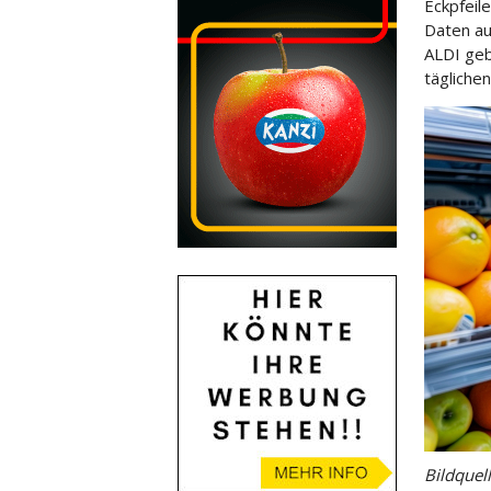
Eckpfeil
Daten au
ALDI geb
täglichen
Bildquel