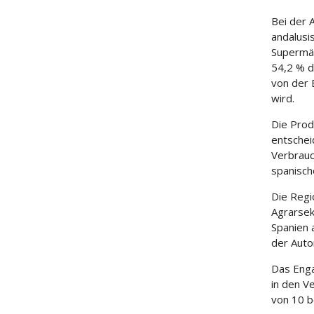
Bei der 
andalusi
Supermär
54,2 % d
von der 
wird.
Die Produ
entschei
Verbrauc
spanisch
Die Regi
Agrarsek
Spanien 
der Auto
Das Enga
in den V
von 10 b