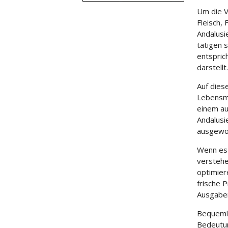
Um die V
Fleisch, 
Andalusi
tätigen 
entspric
darstellt.
Auf dies
Lebensmi
einem au
Andalusi
ausgewo
Wenn es 
verstehe
optimier
frische 
Ausgaben
Bequemli
Bedeutu