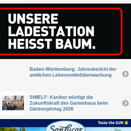
Baden-Württemberg: Jahresbericht der
amtlichen Lebensmittelüberwachung
StMELF: Kaniber würdigt die
Zukunftskraft des Gartenbaus beim
Gärtnerjahrtag 2026