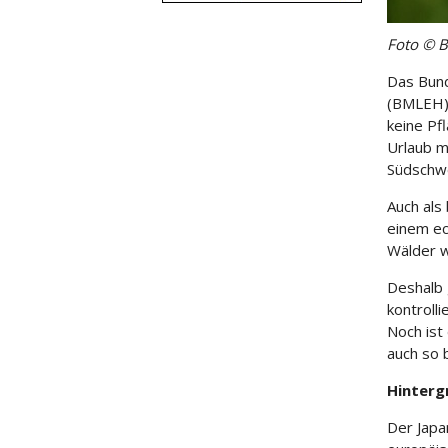
Foto © 
Das Bund
(BMLEH) 
keine Pf
Urlaub m
Südschw
Auch als
einem ec
Wälder 
Deshalb 
kontroll
Noch ist 
auch so 
Hinterg
Der Japa