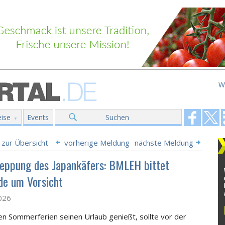
W
ise
Events
Suchen
 zur Übersicht
vorherige Meldung
nächste Meldung
leppung des Japankäfers: BMLEH bittet
de um Vorsicht
2026
en Sommerferien seinen Urlaub genießt, sollte vor der