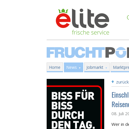
Home
News
Jobmarkt
Marktpre
zurück
Einsch
Reisen
08. Juli 
Wer in d