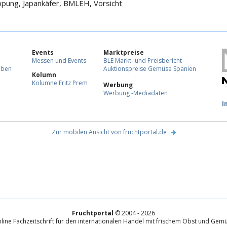
ppung, Japankäfer, BMLEH, Vorsicht
Events
Marktpreise
Messen und Events
BLE Markt- und Preisbericht
eben
Auktionspreise Gemüse Spanien
Kolumn
Kolumne Fritz Prem
Werbung
Werbung -Mediadaten
F
I
Zur mobilen Ansicht von fruchtportal.de
Fruchtportal
© 2004 - 2026
line Fachzeitschrift für den internationalen Handel mit frischem Obst und Gem