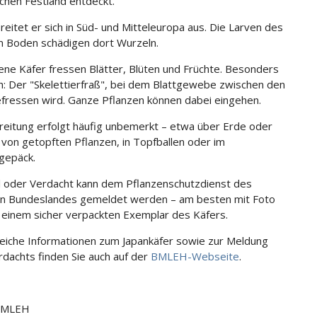
chen Festland entdeckt.
breitet er sich in Süd- und Mitteleuropa aus. Die Larven des
m Boden schädigen dort Wurzeln.
ne Käfer fressen Blätter, Blüten und Früchte. Besonders
ch: Der "Skelettierfraß", bei dem Blattgewebe zwischen den
fressen wird. Ganze Pflanzen können dabei eingehen.
reitung erfolgt häufig unbemerkt – etwa über Erde oder
 von getopften Pflanzen, in Topfballen oder im
gepäck.
ll oder Verdacht kann dem Pflanzenschutzdienst des
en Bundeslandes gemeldet werden – am besten mit Foto
 einem sicher verpackten Exemplar des Käfers.
iche Informationen zum Japankäfer sowie zur Meldung
rdachts finden Sie auch auf der
BMLEH-Webseite
.
 BMLEH