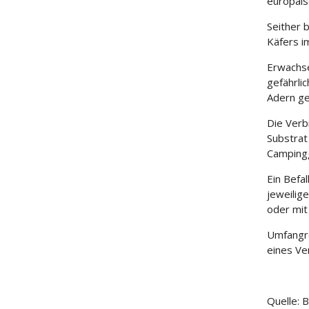
europäis
Seither 
Käfers i
Erwachse
gefährli
Adern ge
Die Verb
Substrat
Camping
Ein Befa
jeweilig
oder mit
Umfangre
eines Ve
Quelle: