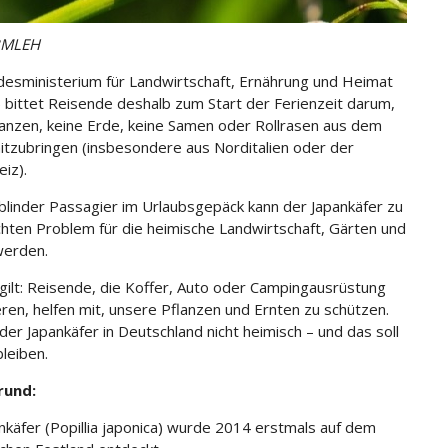
BMLEH
esministerium für Landwirtschaft, Ernährung und Heimat
bittet Reisende deshalb zum Start der Ferienzeit darum,
lanzen, keine Erde, keine Samen oder Rollrasen aus dem
itzubringen (insbesondere aus Norditalien oder der
eiz).
 blinder Passagier im Urlaubsgepäck kann der Japankäfer zu
hten Problem für die heimische Landwirtschaft, Gärten und
werden.
gilt: Reisende, die Koffer, Auto oder Campingausrüstung
ieren, helfen mit, unsere Pflanzen und Ernten zu schützen.
der Japankäfer in Deutschland nicht heimisch – und das soll
bleiben.
rund:
nkäfer (Popillia japonica) wurde 2014 erstmals auf dem