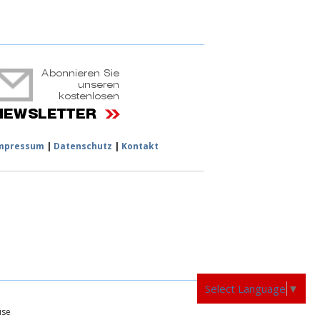
ruchtportal
mpressum
|
Datenschutz
|
Kontakt
Select Language
▼
üse