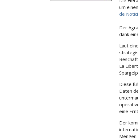
Die Herau
um einen
de Notic
Der Agra
dank ein
Laut ein
strategis
Beschäft
La Liber
Spargelp
Diese füh
Daten de
untermau
operativ
eine Ern
Der komm
internat
Mengen i