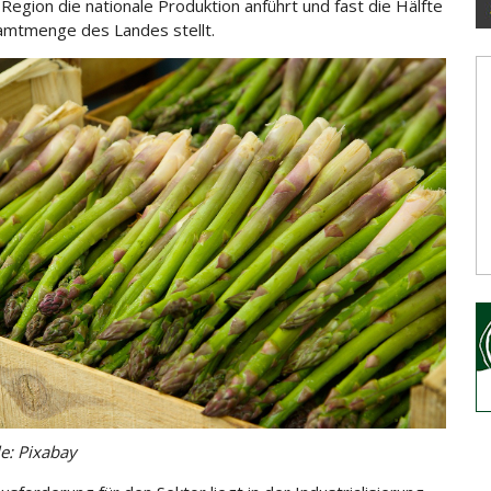
 Region die nationale Produktion anführt und fast die Hälfte
amtmenge des Landes stellt.
le: Pixabay