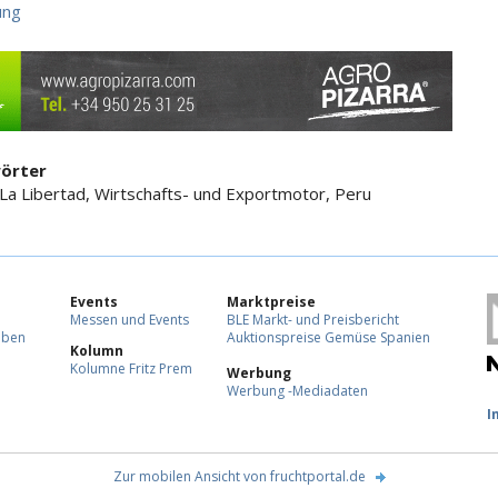
ung
örter
 La Libertad, Wirtschafts- und Exportmotor, Peru
Events
Marktpreise
Messen und Events
BLE Markt- und Preisbericht
eben
Auktionspreise Gemüse Spanien
Kolumn
Kolumne Fritz Prem
Werbung
Werbung -Mediadaten
F
I
Zur mobilen Ansicht von fruchtportal.de