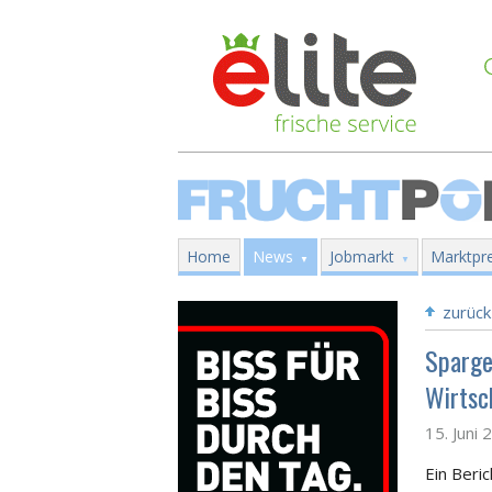
Home
News
Jobmarkt
Marktpre
zurück
Spargel
Wirtsc
15. Juni 
Ein Beri