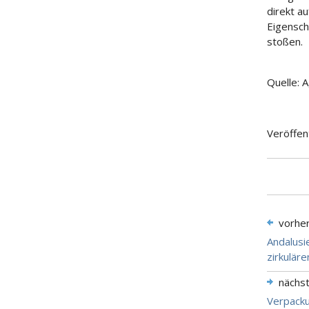
direkt a
Eigensch
stoßen.
Quelle: A
Veröffen
vorhe
Andalusie
zirkulär
nächs
Verpacku