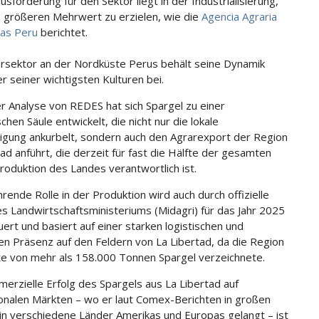
sforderung für den Sektor liegt in der Industrialisierung,
 größeren Mehrwert zu erzielen, wie die
Agencia Agraria
ias Peru
berichtet.
rsektor an der Nordküste Perus behält seine Dynamik
er seiner wichtigsten Kulturen bei.
er Analyse von REDES hat sich Spargel zu einer
chen Säule entwickelt, die nicht nur die lokale
igung ankurbelt, sondern auch den Agrarexport der Region
tad anführt, die derzeit für fast die Hälfte der gesamten
roduktion des Landes verantwortlich ist.
rende Rolle in der Produktion wird auch durch offizielle
s Landwirtschaftsministeriums (Midagri) für das Jahr 2025
ert und basiert auf einer starken logistischen und
en Präsenz auf den Feldern von La Libertad, da die Region
te von mehr als 158.000 Tonnen Spargel verzeichnete.
erzielle Erfolg des Spargels aus La Libertad auf
ionalen Märkten – wo er laut Comex-Berichten in großen
n verschiedene Länder Amerikas und Europas gelangt – ist