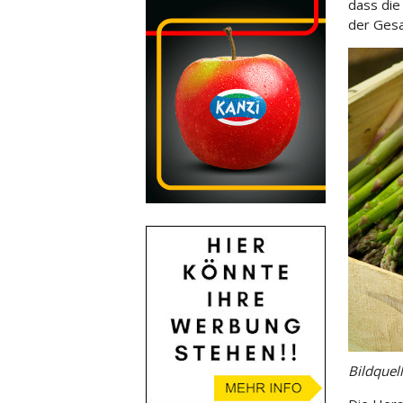
dass die
der Ges
Bildquel