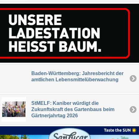
Baden-Württemberg: Jahresbericht der
amtlichen Lebensmittelüberwachung
StMELF: Kaniber würdigt die
Zukunftskraft des Gartenbaus beim
Gärtnerjahrtag 2026