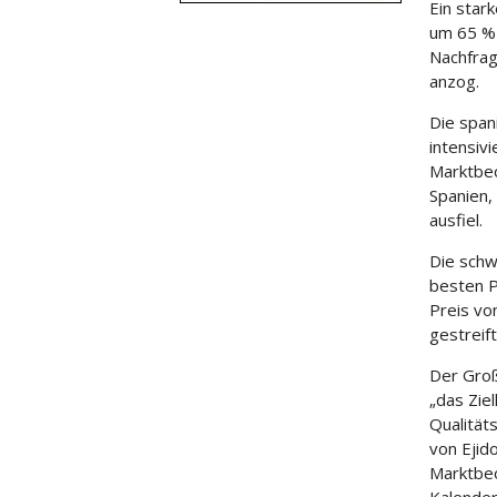
Ein star
um 65 % 
Nachfrag
anzog.
Die span
intensiv
Marktbeo
Spanien,
ausfiel.
Die schw
besten P
Preis vo
gestreif
Der Groß
„das Zie
Qualität
von Ejid
Marktbeo