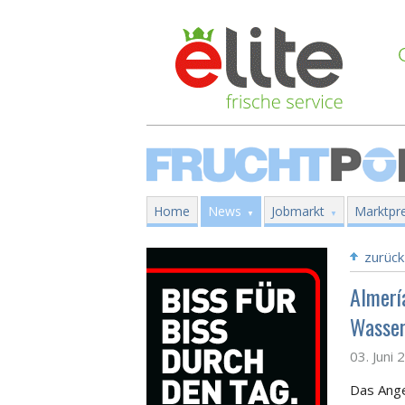
Home
News
Jobmarkt
Marktpre
zurück
Almerí
Wasse
03. Juni 
Das Ange