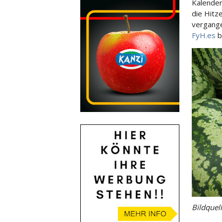
Kalender
die Hitz
vergange
FyH.es
b
Bildquel