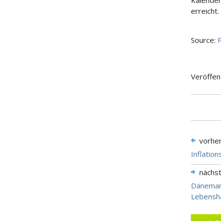
Kalender
erreicht.
Source:
Veröffen
vorhe
Inflatio
nächs
Dänemark
Lebensh