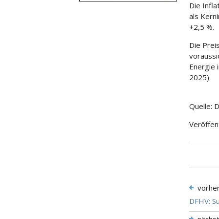
Die Infl
als Kern
+2,5 %.
Die Prei
voraussi
Energie 
2025)
Quelle: 
Veröffen
vorhe
DFHV: Su