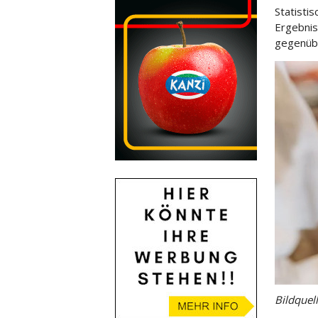
Statisti
Ergebnis
gegenübe
Bildquell