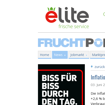
Home
News
Jobmarkt
Marktpre
zurück
Inflat
03. Juni 
Die Infl
+2,6 %
b
Verbrauc