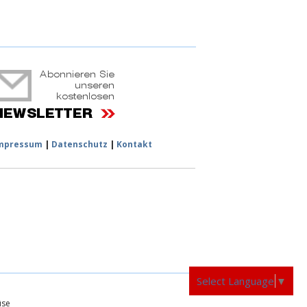
ruchtportal
mpressum
|
Datenschutz
|
Kontakt
Select Language
▼
üse