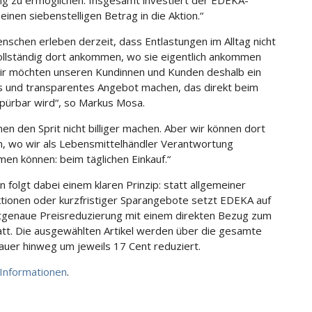
ng zu ermöglichen. Insgesamt investiert der EDEKA-
einen siebenstelligen Betrag in die Aktion.“
enschen erleben derzeit, dass Entlastungen im Alltag nicht
llständig dort ankommen, wo sie eigentlich ankommen
Wir möchten unseren Kundinnen und Kunden deshalb ein
s und transparentes Angebot machen, das direkt beim
spürbar wird“, so Markus Mosa.
nen den Sprit nicht billiger machen. Aber wir können dort
n, wo wir als Lebensmittelhändler Verantwortung
en können: beim täglichen Einkauf.“
n folgt dabei einem klaren Prinzip: statt allgemeiner
tionen oder kurzfristiger Sparangebote setzt EDEKA auf
tgenaue Preisreduzierung mit einem direkten Bezug zum
tt. Die ausgewählten Artikel werden über die gesamte
auer hinweg um jeweils 17 Cent reduziert.
Informationen
.