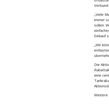
Entlastu
Verbund 
„Viele M
immer vo
sollen. 
einfache
Einkauf 
„Wir kön
entlaste
übernehm
Die Aktio
Rabattak
eine cen
Tankraba
Aktionsd
Weitere