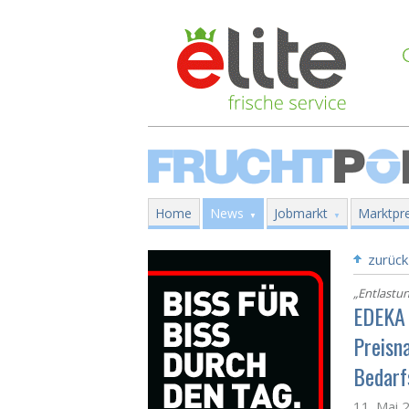
Home
News
Jobmarkt
Marktpre
zurück
„Entlastu
EDEKA 
Preisn
Bedarf
11. Mai 