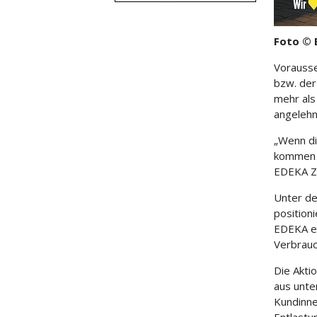
Foto © 
Vorausse
bzw. der
mehr als
angelehn
„Wenn di
kommen s
EDEKA Z
Unter de
position
EDEKA er
Verbrauc
Die Akti
aus unter
Kundinne