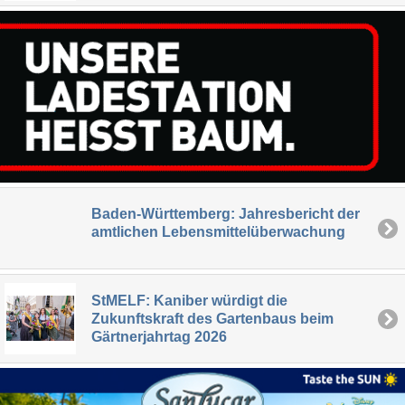
Baden-Württemberg: Jahresbericht der
amtlichen Lebensmittelüberwachung
StMELF: Kaniber würdigt die
Zukunftskraft des Gartenbaus beim
Gärtnerjahrtag 2026