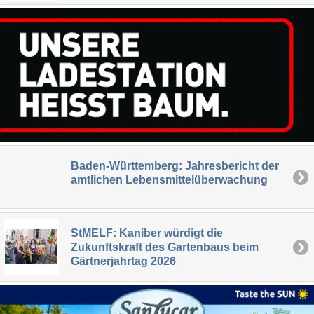
Baden-Württemberg: Jahresbericht der
amtlichen Lebensmittelüberwachung
StMELF: Kaniber würdigt die
Zukunftskraft des Gartenbaus beim
Gärtnerjahrtag 2026