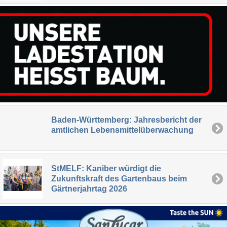
Baden-Württemberg: Jahresbericht der
amtlichen Lebensmittelüberwachung
StMELF: Kaniber würdigt die
Zukunftskraft des Gartenbaus beim
Gärtnerjahrtag 2026