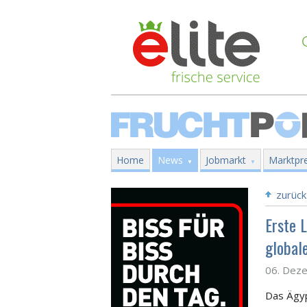
Home
News
Jobmarkt
Marktpre
zurück
Erste 
global
06. Dez
Das Ägyp