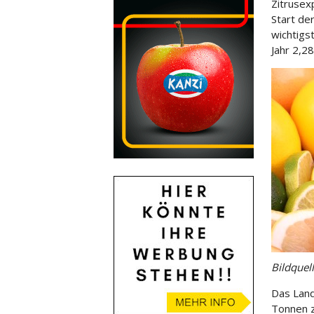
Zitrusex
Start de
wichtigs
Jahr 2,2
Bildquel
Das Land
Tonnen z