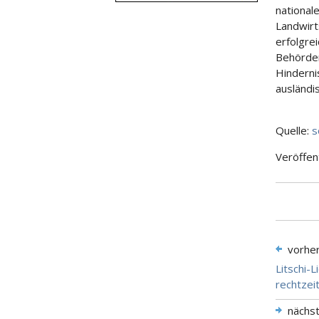
national
Landwirt
erfolgre
Behörde
Hinderni
ausländi
Quelle:
s
Veröffen
vorhe
Litschi-
rechtzei
nächs