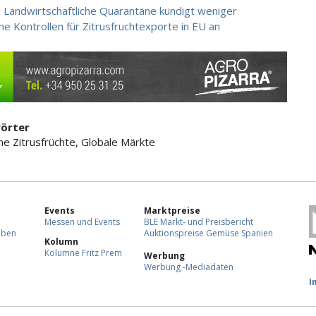
 Landwirtschaftliche Quarantäne kündigt weniger
che Kontrollen für Zitrusfruchtexporte in EU an
örter
he Zitrusfrüchte, Globale Märkte
Events
Marktpreise
Messen und Events
BLE Markt- und Preisbericht
eben
Auktionspreise Gemüse Spanien
Kolumn
Kolumne Fritz Prem
Werbung
Werbung -Mediadaten
F
I