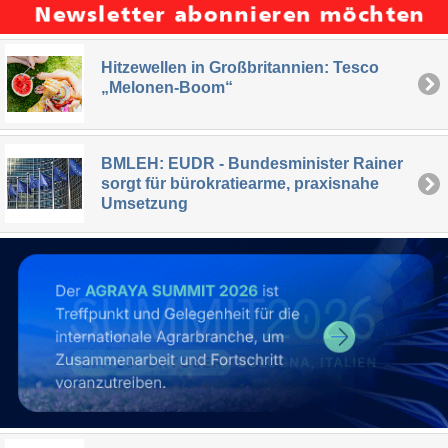
Hitzewellen in Großbritannien: Tesco
„Melonen-Boom“
BMLEH: EUDR - Bundesminister Rainer
sorgt für bürokratiearme, praxisnahe
Umsetzung