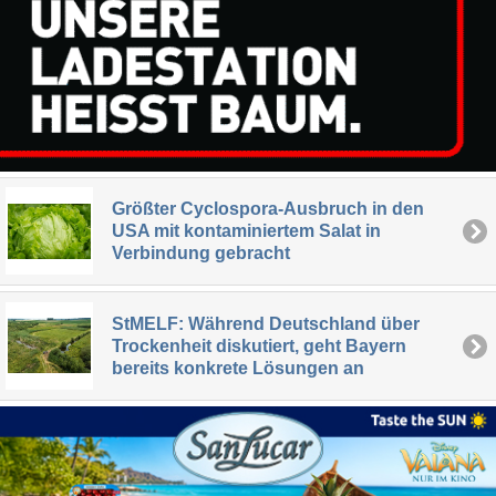
Größter Cyclospora-Ausbruch in den
USA mit kontaminiertem Salat in
Verbindung gebracht
StMELF: Während Deutschland über
Trockenheit diskutiert, geht Bayern
bereits konkrete Lösungen an