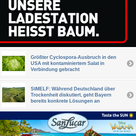
Größter Cyclospora-Ausbruch in den
USA mit kontaminiertem Salat in
Verbindung gebracht
StMELF: Während Deutschland über
Trockenheit diskutiert, geht Bayern
bereits konkrete Lösungen an