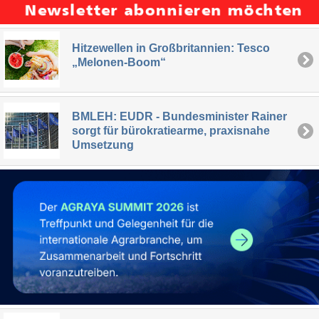
Hitzewellen in Großbritannien: Tesco
„Melonen-Boom“
BMLEH: EUDR - Bundesminister Rainer
sorgt für bürokratiearme, praxisnahe
Umsetzung