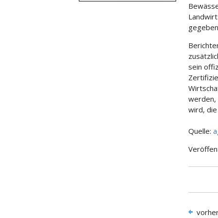
Bewässer
Landwirt
gegeben.
Berichte
zusätzli
sein off
Zertifiz
Wirtscha
werden, 
wird, die
Quelle:
a
Veröffen
vorhe