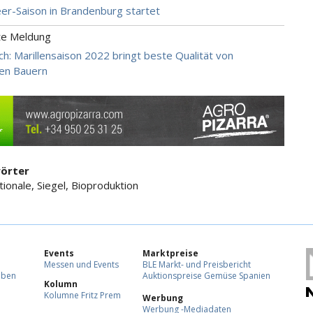
er-Saison in Brandenburg startet
te Meldung
ch: Marillensaison 2022 bringt beste Qualität von
en Bauern
örter
tionale, Siegel, Bioproduktion
Events
Marktpreise
Messen und Events
BLE Markt- und Preisbericht
eben
Auktionspreise Gemüse Spanien
Kolumn
Kolumne Fritz Prem
Werbung
Werbung -Mediadaten
F