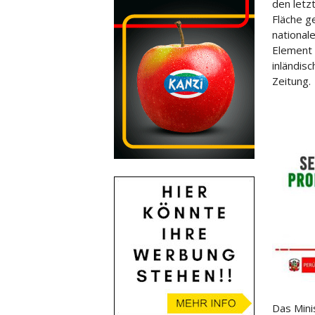
den letz
Fläche g
national
Element 
inländis
Zeitung.
Das Mini