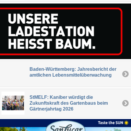
Baden-Württemberg: Jahresbericht der
amtlichen Lebensmittelüberwachung
StMELF: Kaniber würdigt die
Zukunftskraft des Gartenbaus beim
Gärtnerjahrtag 2026