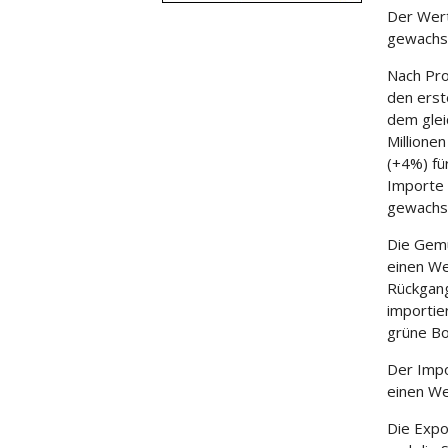
Der Wert
gewachse
Nach Pro
den erst
dem glei
Millione
(+4%) fü
Importe 
gewachse
Die Gemü
einen We
Rückgang
importie
grüne Bo
Der Impo
einen We
Die Expo