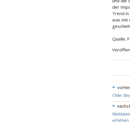
und die 
der Impo
Trend in
was mit 
geschieh
Quelle: 
Veröffen
vorhe
Chile: B
nächs
Moldawie
erhöhen