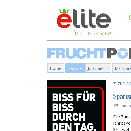
Home
News
Jobmarkt
Marktpre
zurück
Spanis
25. Janu
Die Zun
Jahresve
3%, wobe