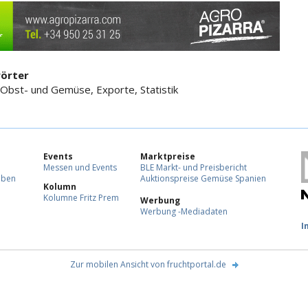
örter
 Obst- und Gemüse, Exporte, Statistik
Events
Marktpreise
Messen und Events
BLE Markt- und Preisbericht
eben
Auktionspreise Gemüse Spanien
Kolumn
Kolumne Fritz Prem
Werbung
Werbung -Mediadaten
F
I
Zur mobilen Ansicht von fruchtportal.de