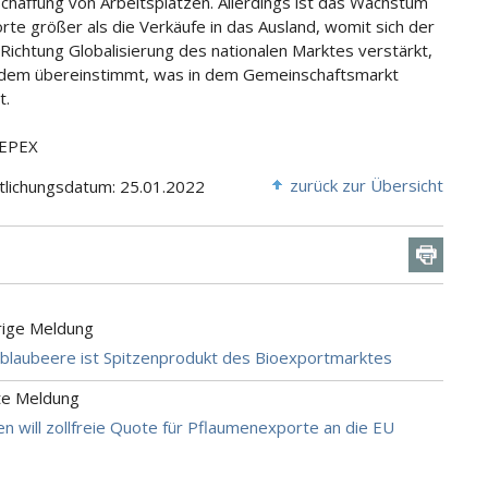
Schaffung von Arbeitsplätzen. Allerdings ist das Wachstum
rte größer als die Verkäufe in das Ausland, womit sich der
 Richtung Globalisierung des nationalen Marktes verstärkt,
dem übereinstimmt, was in dem Gemeinschaftsmarkt
t.
FEPEX
zurück zur Übersicht
tlichungsdatum: 25.01.2022
rige Meldung
ioblaubeere ist Spitzenprodukt des Bioexportmarktes
te Meldung
n will zollfreie Quote für Pflaumenexporte an die EU