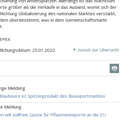
Schaffung von Arbeitsplätzen. Allerdings ist das Wachstum
rte größer als die Verkäufe in das Ausland, womit sich der
 Richtung Globalisierung des nationalen Marktes verstärkt,
dem übereinstimmt, was in dem Gemeinschaftsmarkt
t.
FEPEX
zurück zur Übersicht
tlichungsdatum: 25.01.2022
rige Meldung
ioblaubeere ist Spitzenprodukt des Bioexportmarktes
te Meldung
n will zollfreie Quote für Pflaumenexporte an die EU