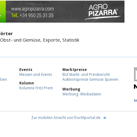
örter
 Obst- und Gemüse, Exporte, Statistik
Events
Marktpreise
Messen und Events
BLE Markt- und Preisbericht
eben
Auktionspreise Gemüse Spanien
Kolumn
Kolumne Fritz Prem
Werbung
Werbung -Mediadaten
F
I
Zur mobilen Ansicht von fruchtportal.de