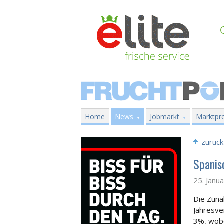
Home
News
Jobmarkt
Marktpre
zurück
Spanis
25. Janu
Die Zun
Jahresve
3%, wobe