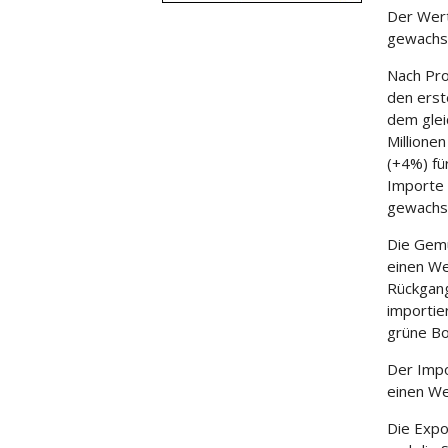
Der Wert
gewachse
Nach Pro
den erst
dem glei
Millione
(+4%) fü
Importe 
gewachse
Die Gemü
einen We
Rückgang
importie
grüne Bo
Der Impo
einen We
Die Expo