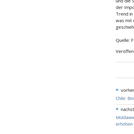
und die 
der Impo
Trend in
was mit 
geschieh
Quelle: 
Veröffen
vorhe
Chile: B
nächs
Moldawie
erhöhen