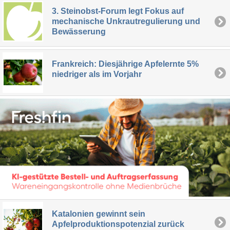
3. Steinobst-Forum legt Fokus auf
mechanische Unkrautregulierung und
Bewässerung
Frankreich: Diesjährige Apfelernte 5%
niedriger als im Vorjahr
Katalonien gewinnt sein
Apfelproduktionspotenzial zurück