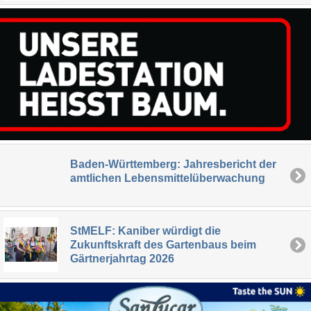
Baden-Württemberg: Jahresbericht der
amtlichen Lebensmittelüberwachung
StMELF: Kaniber würdigt die
Zukunftskraft des Gartenbaus beim
Gärtnerjahrtag 2026