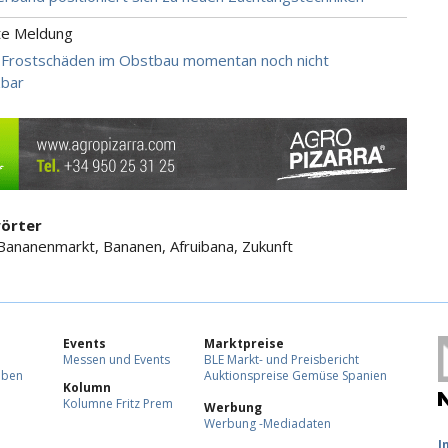
te Meldung
 Frostschäden im Obstbau momentan noch nicht
zbar
örter
Bananenmarkt, Bananen, Afruibana, Zukunft
Events
Marktpreise
Messen und Events
BLE Markt- und Preisbericht
eben
Auktionspreise Gemüse Spanien
Kolumn
Kolumne Fritz Prem
Werbung
Werbung -Mediadaten
F
I