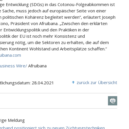
ige Entwicklung (SDGs) in das Cotonou-Folgeabkommen ist
e Sache, muss jedoch auf europäischer Seite von einer
 politischen Kohärenz begleitet werden“, erläutert Joseph
no, Präsident von Afruibana. „Zwischen den erklärten
r Entwicklungspolitik und den Praktiken in der
olitik der EU ist noch mehr Konsistenz und
ierung nötig, um die Sektoren zu erhalten, die auf dem
schen Kontinent Wohlstand und Arbeitsplätze schaffen.“
uibana.com
usiness Wire/
Afruibana
zurück zur Übersicht
tlichungsdatum: 28.04.2021
rige Meldung
rband positioniert sich zu neuen Züchtungstechniken