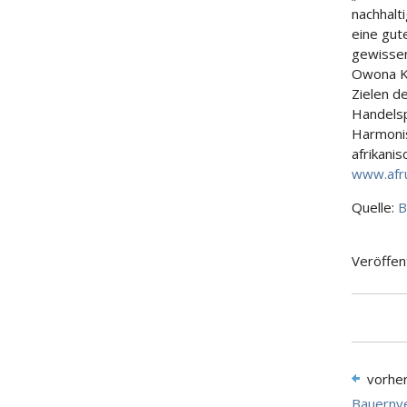
nachhalt
eine gut
gewissen
Owona Ko
Zielen de
Handelsp
Harmonis
afrikani
www.afr
Quelle:
B
Veröffen
vorhe
Bauernve