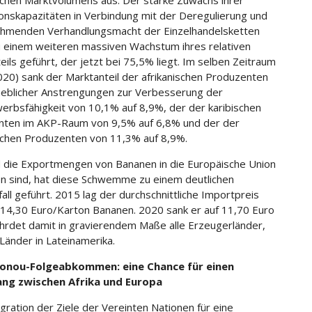
chen Marktvolumens aus. Der starke Zuwachs ihrer
onskapazitäten in Verbindung mit der Deregulierung und
hmenden Verhandlungsmacht der Einzelhandelsketten
 einem weiteren massiven Wachstum ihres relativen
eils geführt, der jetzt bei 75,5% liegt. Im selben Zeitraum
20) sank der Marktanteil der afrikanischen Produzenten
heblicher Anstrengungen zur Verbesserung der
rbsfähigkeit von 10,1% auf 8,9%, der der karibischen
nten im AKP-Raum von 9,5% auf 6,8% und der der
chen Produzenten von 11,3% auf 8,9%.
die Exportmengen von Bananen in die Europäische Union
n sind, hat diese Schwemme zu einem deutlichen
all geführt. 2015 lag der durchschnittliche Importpreis
 14,30 Euro/Karton Bananen. 2020 sank er auf 11,70 Euro
hrdet damit in gravierendem Maße alle Erzeugerländer,
 Länder in Lateinamerika.
onou-Folgeabkommen: eine Chance für einen
ng zwischen Afrika und Europa
egration der Ziele der Vereinten Nationen für eine