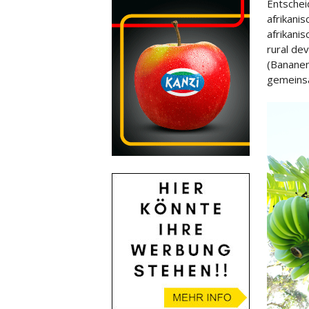
Entschei
afrikani
afrikani
rural de
(Bananen
gemeinsa