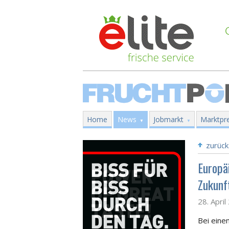
Home
News
Jobmarkt
Marktpre
zurück
Europä
Zukunf
28. Apri
Bei eine