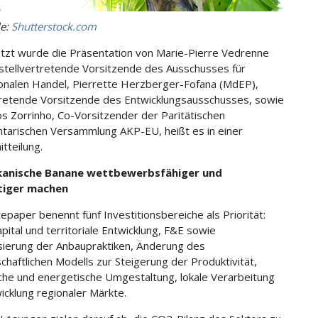
le:
Shutterstock.com
tzt wurde die Präsentation von Marie-Pierre Vedrenne
stellvertretende Vorsitzende des Ausschusses für
ionalen Handel, Pierrette Herzberger-Fofana (MdEP),
tretende Vorsitzende des Entwicklungsausschusses, sowie
os Zorrinho, Co-Vorsitzender der Paritätischen
tarischen Versammlung AKP-EU, heißt es in einer
tteilung.
ikanische Banane wettbewerbsfähiger und
tiger machen
epaper benennt fünf Investitionsbereiche als Priorität:
ital und territoriale Entwicklung, F&E sowie
ierung der Anbaupraktiken, Änderung des
schaftlichen Modells zur Steigerung der Produktivität,
che und energetische Umgestaltung, lokale Verarbeitung
icklung regionaler Märkte.