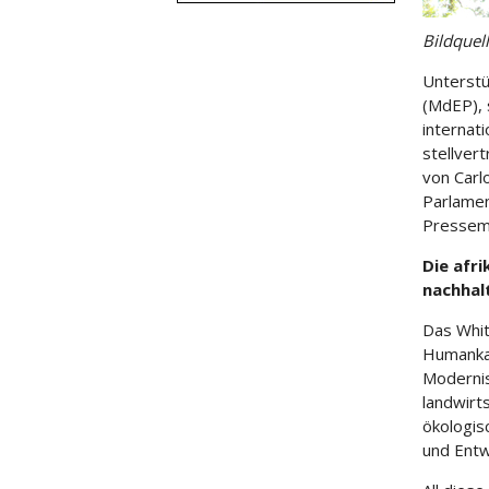
Bildquel
Unterstü
(MdEP), 
internat
stellver
von Carl
Parlamen
Pressemi
Die afr
nachhal
Das Whit
Humankap
Modernis
landwirt
ökologis
und Entw