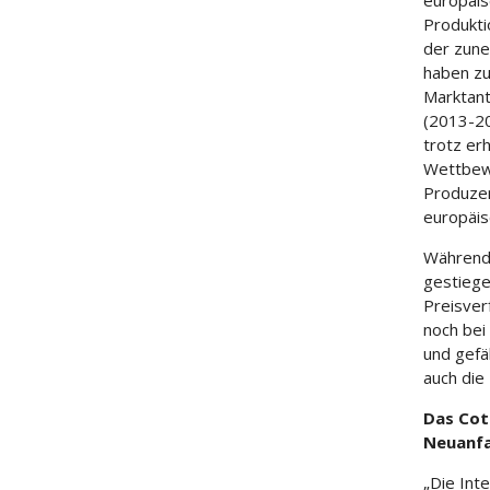
europäis
Produkti
der zune
haben zu
Marktant
(2013-20
trotz er
Wettbewe
Produze
europäis
Während 
gestiege
Preisverf
noch bei
und gefä
auch die
Das Cot
Neuanfa
„Die Int