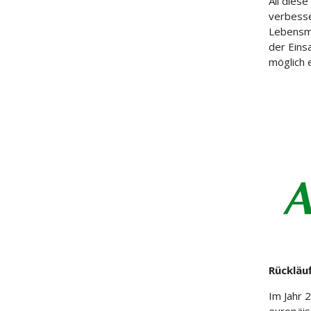
All dies
verbesse
Lebensmi
der Eins
möglich 
Rückläu
Im Jahr 