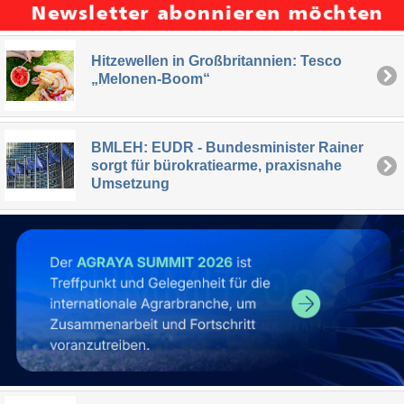
Hitzewellen in Großbritannien: Tesco
„Melonen-Boom“
BMLEH: EUDR - Bundesminister Rainer
sorgt für bürokratiearme, praxisnahe
Umsetzung