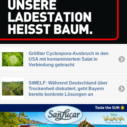
Größter Cyclospora-Ausbruch in den
USA mit kontaminiertem Salat in
Verbindung gebracht
StMELF: Während Deutschland über
Trockenheit diskutiert, geht Bayern
bereits konkrete Lösungen an